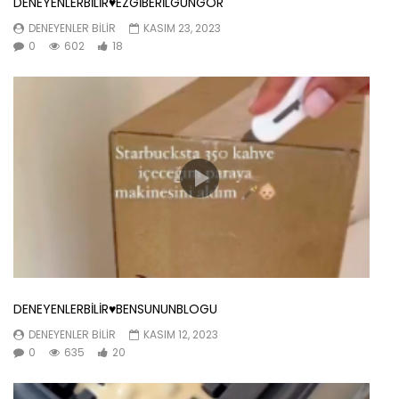
DENEYENLERBİLİR♥️EZGİBERİLGUNGOR
DENEYENLER BILIR
KASIM 23, 2023
0
602
18
DENEYENLERBİLİR♥️BENSUNUNBLOGU
DENEYENLER BILIR
KASIM 12, 2023
0
635
20