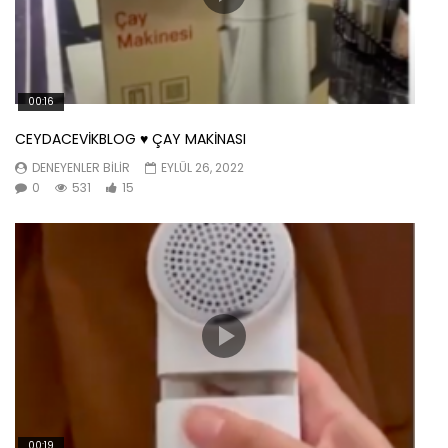
00:16
CEYDACEVİKBLOG ♥️ ÇAY MAKİNASI
DENEYENLER BILIR
EYLÜL 26, 2022
0
531
15
00:19