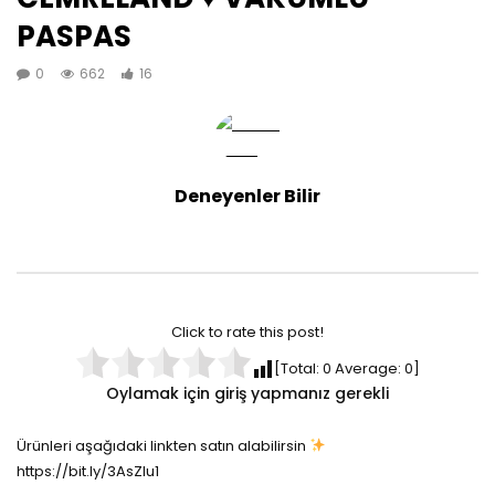
PASPAS
0
662
16
Deneyenler Bilir
Click to rate this post!
[Total:
0
Average:
0
]
Oylamak için giriş yapmanız gerekli
Ürünleri aşağıdaki linkten satın alabilirsin
https://bit.ly/3AsZIu1