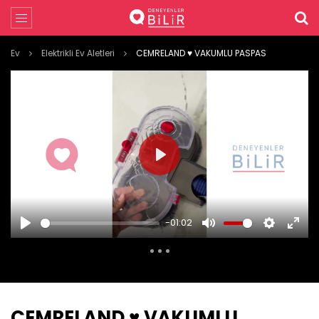
Ev
Elektrikli Ev Aletleri
CEMRELAND ♥️ VAKUMLU PASPAS
PLAY
-01:02
PLAY
MUTE
SETTINGS
ENTE
FULL
CEMRELAND ♥️ VAKUMLU