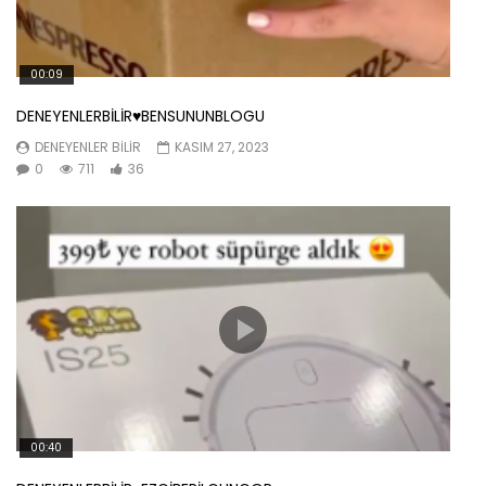
00:09
DENEYENLERBİLİR♥️BENSUNUNBLOGU
DENEYENLER BILIR
KASIM 27, 2023
0
711
36
00:40