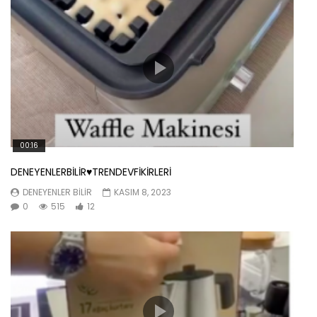
00:16
DENEYENLERBİLİR♥️TRENDEVFİKİRLERİ
DENEYENLER BILIR
KASIM 8, 2023
0
515
12