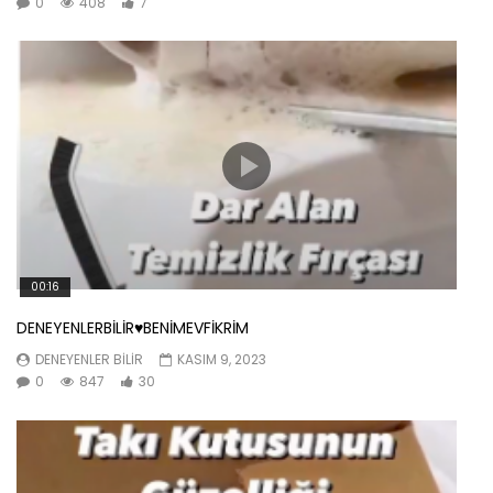
0
408
7
00:16
DENEYENLERBİLİR♥️BENİMEVFİKRİM
DENEYENLER BILIR
KASIM 9, 2023
0
847
30