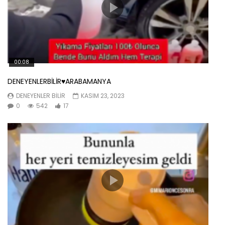
00:08
DENEYENLERBİLİR♥️ARABAMANYA
DENEYENLER BILIR
KASIM 23, 2023
0
542
17