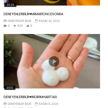
00:29
DENEYENLERBİLİR♥️MİMARİONCESONRA
DENEYENLER BILIR
KASIM 23, 2023
0
624
9
00:10
DENEYENLERBİLİR♥️İNDİRİMHARİTASI
DENEYENLER BILIR
KASIM 9, 2023