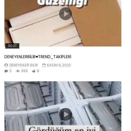
00:07
DENEYENLERBİLİR♥️TREND_TAKİPLERİ
DENEYENLER BILIR
KASIM 8, 2023
0
399
8