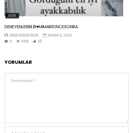
00:15
DENEYENLERBİLİR♥️MİMARİONCESONRA
DENEYENLER BILIR
KASIM 8, 2023
0
668
25
YORUMLAR