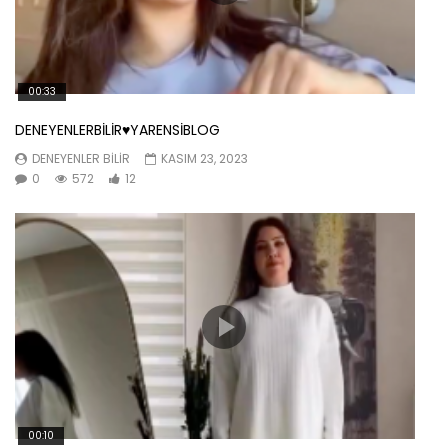
00:33
DENEYENLERBİLİR♥️YARENSİBLOG
DENEYENLER BILIR
KASIM 23, 2023
0
572
12
00:10