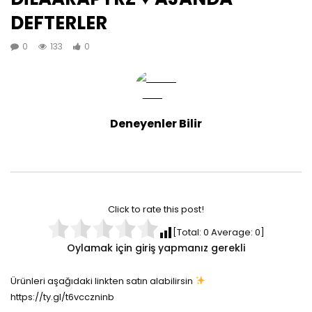
DEFTERLER
0
133
0
Deneyenler Bilir
Click to rate this post!
[Total:
0
Average:
0
]
Oylamak için giriş yapmanız gerekli
Ürünleri aşağıdaki linkten satın alabilirsin
https://ty.gl/t6vcczninb