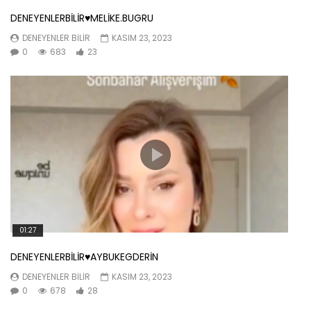
DENEYENLERBİLİR♥️MELİKE.BUGRU
DENEYENLER BILIR
KASIM 23, 2023
0
683
23
01:27
DENEYENLERBİLİR♥️AYBUKEGDERİN
DENEYENLER BILIR
KASIM 23, 2023
0
678
28