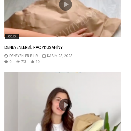
00:10
DENEYENLERBİLİR♥️OYKUSAHİNY
DENEYENLER BILIR
KASIM 23, 2023
0
713
20