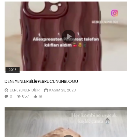
00:15
DENEYENLERBİLİR♥️EBRUCUNUNBLOGU
DENEYENLER BILIR
KASIM 23, 2023
0
657
19