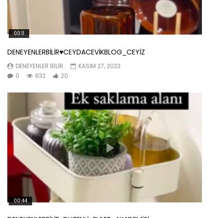
00:11
DENEYENLERBİLİR♥️CEYDACEVİKBLOG_CEYİZ
DENEYENLER BILIR
KASIM 27, 2023
0
632
20
00:44