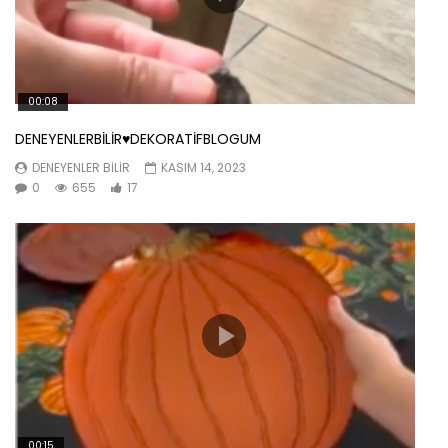
00:08
DENEYENLERBİLİR♥️DEKORATİFBLOGUM
DENEYENLER BILIR
KASIM 14, 2023
0
655
17
00:15