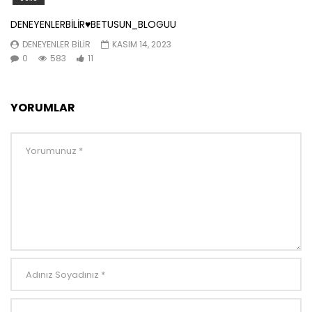
DENEYENLERBİLİR♥️BETUSUN_BLOGUU
DENEYENLER BILIR
KASIM 14, 2023
0
583
11
YORUMLAR