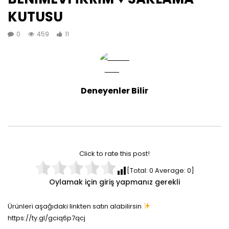
KUTUSU
0
459
11
Deneyenler Bilir
Click to rate this post!
[Total:
0
Average:
0
]
Oylamak için giriş yapmanız gerekli
Ürünleri aşağıdaki linkten satın alabilirsin
https://ty.gl/gciq6p7qcj