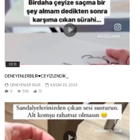
00:13
DENEYENLERBİLİR♥️CEYİZLENDİK_
DENEYENLER BILIR
KASIM 23, 2023
0
516
12