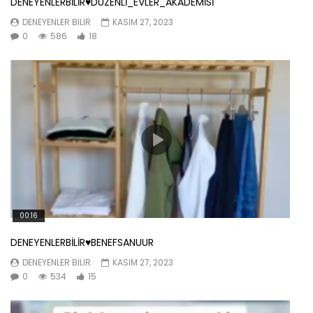
DENEYENLERBİLİR♥️DUZENLİ_EVLER_AKADEMİSİ
DENEYENLER BILIR
KASIM 27, 2023
0
586
18
00:16
DENEYENLERBİLİR♥️BENEFSANUUR
DENEYENLER BILIR
KASIM 27, 2023
0
534
15