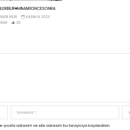
LERBİLİR♥️MİMARİONCESONRA
NLER BILIR
KASIM 8, 2023
668
25
e-posta adresim ve site adresim bu tarayıcıya kaydedilsin.