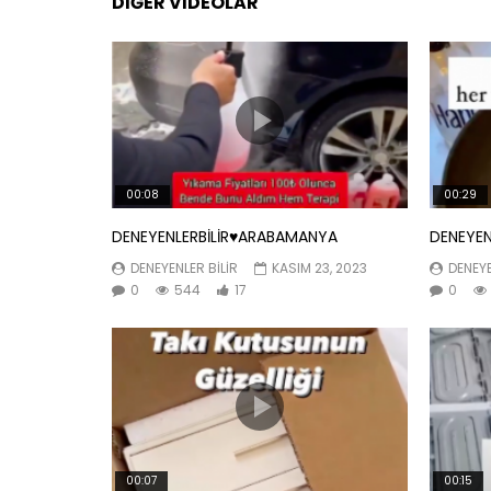
DIĞER VIDEOLAR
00:08
00:29
DENEYENLERBİLİR♥️ARABAMANYA
DENEYEN
DENEYENLER BILIR
KASIM 23, 2023
DENEYE
0
544
17
0
00:07
00:15