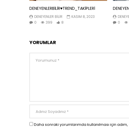
DENEYENLERBİLİR♥️TREND_TAKİPLERİ
DENEYEN
DENEYENLER BILIR
KASIM 8, 2023
DENEYE
0
399
8
0
YORUMLAR
Daha sonraki yorumlarımda kullanılması için adım, 