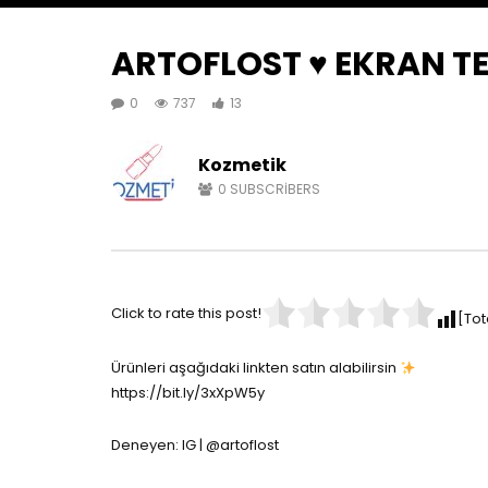
ARTOFLOST ♥️ EKRAN TE
0
737
13
Kozmetik
0
SUBSCRIBERS
Click to rate this post!
[Tot
Ürünleri aşağıdaki linkten satın alabilirsin
https://bit.ly/3xXpW5y
Deneyen: IG | @artoflost