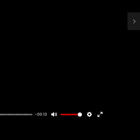
-00:13
MUTE
SETTINGS
ENTER
FULLSCREEN