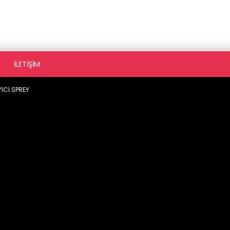
İLETIŞIM
YİCİ SPREY