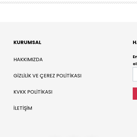
KURUMSAL
H
E
HAKKIMIZDA
ol
E-
GIZLILIK VE ÇEREZ POLITIKASI
P
*
KVKK POLITIKASI
İLETIŞIM