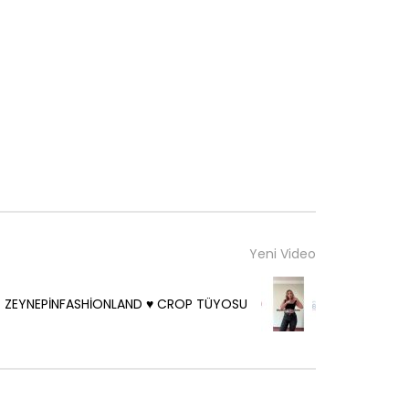
Yeni Video
ZEYNEPİNFASHİONLAND ♥️ CROP TÜYOSU