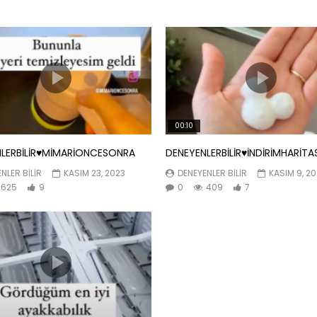
00:10
LERBİLİR♥️MİMARİONCESONRA
DENEYENLERBİLİR♥️İNDİRİMHARİTA
NLER BILIR
KASIM 23, 2023
DENEYENLER BILIR
KASIM 9, 2
625
9
0
409
7