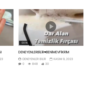
00:16
SI
DENEYENLERBİLİR♥️BENİMEVFİKRİM
023
DENEYENLER BILIR
KASIM 9, 2023
0
848
30