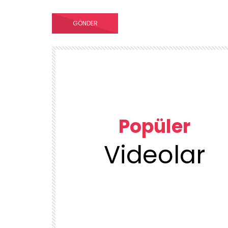
Popüler
Videolar
00:23
TEMIZLIK VE DÜZEN
KUU
1DUGUNMESELESİ ♥️ OCAK TEMİZLİK
ÜRÜN
DENEYENLER BILIR
1.7K
38