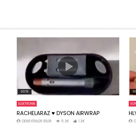
00:15
00
ELEKTRONIK
SUN
RACHELARAZ ♥️ DYSON AIRWRAP
HL
DENEYENLER BILIR
5.3K
1.3K
D