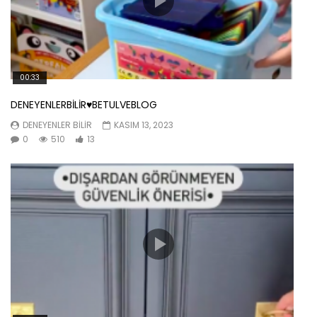
00:33
DENEYENLERBİLİR♥️BETULVEBLOG
DENEYENLER BILIR
KASIM 13, 2023
0
510
13