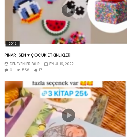
00:12
PİNAR_SEN ♥️ ÇOCUK ETKİNLİKLERİ
DENEYENLER BILIR
EYLÜL 19, 2022
0
556
17