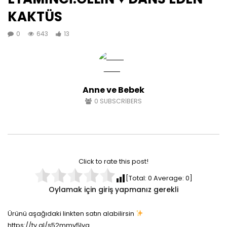
KAKTÜS
0
643
13
Anne ve Bebek
0
SUBSCRIBERS
Click to rate this post!
[Total:
0
Average:
0
]
Oylamak için giriş yapmanız gerekli
Ürünü aşağıdaki linkten satın alabilirsin
https://ty.gl/s52mmv5lya