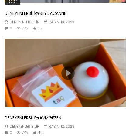
00:24
DENEYENLERBİLİR♥️SEYDACANNE
DENEYENLER BILIR
KASIM 13, 2023
0
773
35
DENEYENLERBİLİR♥️AVMGEZEN
DENEYENLER BILIR
KASIM 12, 2023
0
747
42