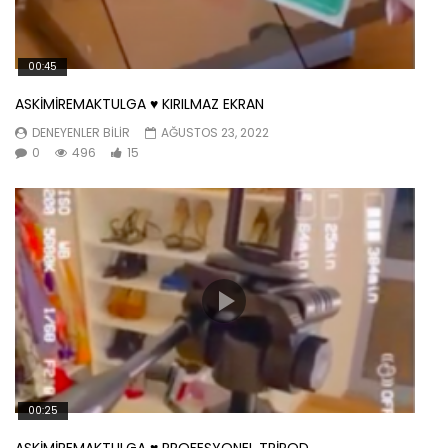
00:45
ASKİMİREMAKTULGA ♥️ KIRILMAZ EKRAN
DENEYENLER BILIR
AĞUSTOS 23, 2022
0
496
15
00:25