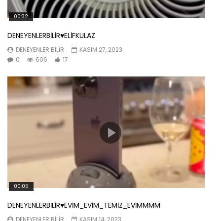
00:32
DENEYENLERBİLİR♥️ELİFKULAZ
DENEYENLER BILIR
KASIM 27, 2023
0
606
17
00:05
DENEYENLERBİLİR♥️EVİM_EVİM_TEMİZ_EVİMMMM
DENEYENLER BILIR
KASIM 14, 2023