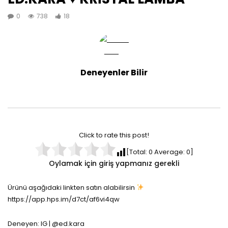
0
738
18
Deneyenler Bilir
Click to rate this post!
[Total:
0
Average:
0
]
Oylamak için giriş yapmanız gerekli
Ürünü aşağıdaki linkten satın alabilirsin
https://app.hps.im/d7ct/af6vi4qw
Deneyen: IG | @ed.kara