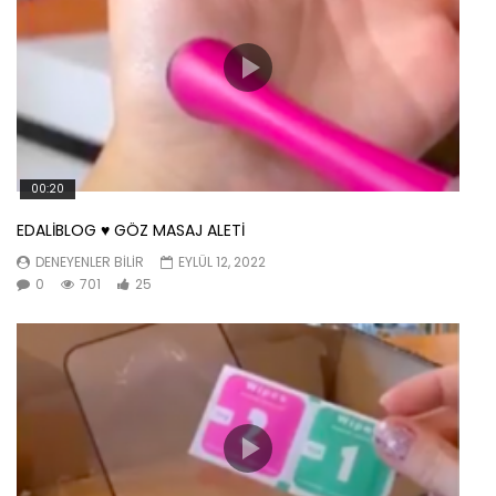
00:20
EDALİBLOG ♥️ GÖZ MASAJ ALETİ
DENEYENLER BILIR
EYLÜL 12, 2022
0
701
25