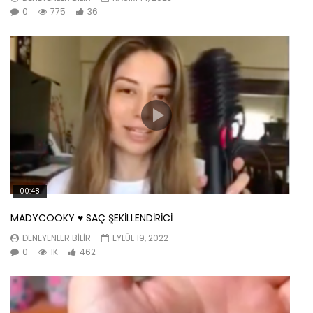
0
775
36
00:48
MADYCOOKY ♥️ SAÇ ŞEKİLLENDİRİCİ
DENEYENLER BILIR
EYLÜL 19, 2022
0
1K
462