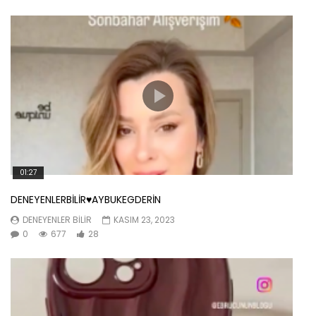
01:27
DENEYENLERBİLİR♥️AYBUKEGDERİN
DENEYENLER BILIR
KASIM 23, 2023
0
677
28