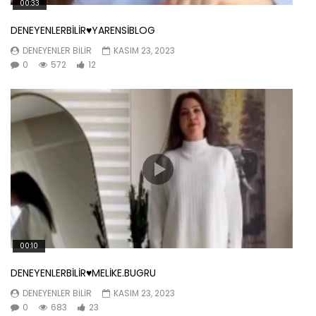
00:33
DENEYENLERBİLİR♥️YARENSİBLOG
DENEYENLER BILIR
KASIM 23, 2023
0
572
12
00:10
DENEYENLERBİLİR♥️MELİKE.BUGRU
DENEYENLER BILIR
KASIM 23, 2023
0
683
23