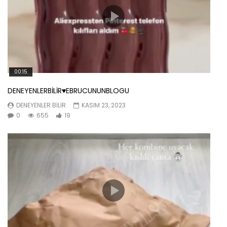
00:15
DENEYENLERBİLİR♥️EBRUCUNUNBLOGU
DENEYENLER BILIR
KASIM 23, 2023
0
655
19