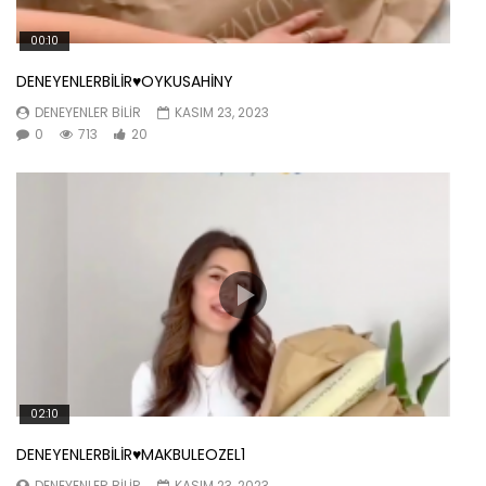
00:10
DENEYENLERBİLİR♥️OYKUSAHİNY
DENEYENLER BILIR
KASIM 23, 2023
0
713
20
02:10
DENEYENLERBİLİR♥️MAKBULEOZEL1
DENEYENLER BILIR
KASIM 23, 2023