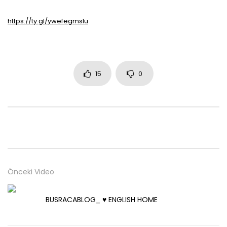
https://ty.gl/ywefegmslu
15
0
Önceki Video
BUSRACABLOG_ ♥️ ENGLISH HOME