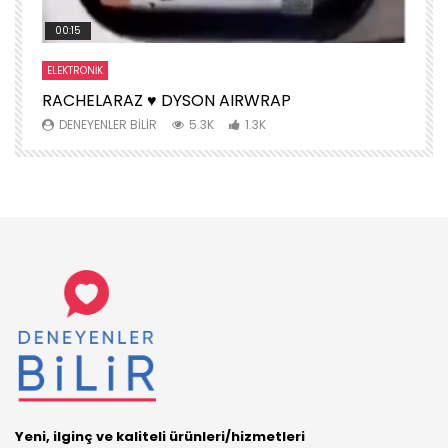
00:15
ELEKTRONIK
S
RACHELARAZ ♥️ DYSON AIRWRAP
H
DENEYENLER BILIR
5.3K
1.3K
Yeni, ilginç ve kaliteli ürünleri/hizmetleri