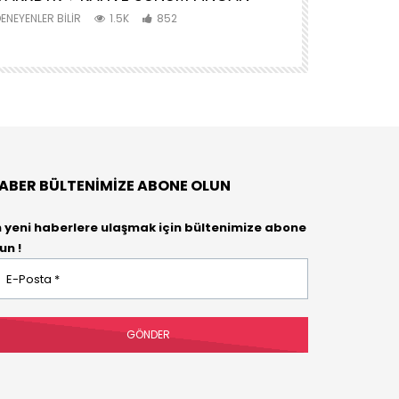
AKTİVİTE
ENEYENLER BILIR
1.5K
852
DENEYENLER BIL
ABER BÜLTENIMIZE ABONE OLUN
n yeni haberlere ulaşmak için bültenimize abone
un !
osta