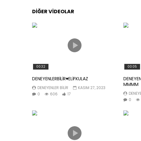
DIĞER VIDEOLAR
00:32
00:05
DENEYENLERBİLİR♥️ELİFKULAZ
DENEYEN
MMMM
DENEYENLER BILIR
KASIM 27, 2023
DENEYE
0
606
17
0