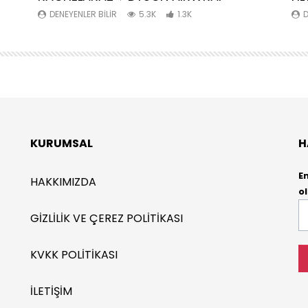
DENEYENLER BILIR
5.3K
1.3K
D
KURUMSAL
H
E
HAKKIMIZDA
ol
E-
GIZLILIK VE ÇEREZ POLITIKASI
P
*
KVKK POLITIKASI
İLETIŞIM