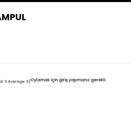
 AMPUL
Oylamak için giriş yapmanız gerekli
al:
0
Average:
0
]