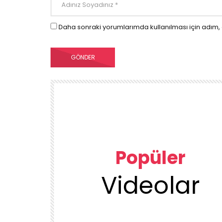
Daha sonraki yorumlarımda kullanılması için adım, 
Popüler
Videolar
00:23
TEMIZLIK VE DÜZEN
KUU
1DUGUNMESELESİ ♥️ OCAK TEMİZLİK