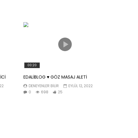
00:20
İCİ
EDALİBLOG ♥️ GÖZ MASAJ ALETİ
022
DENEYENLER BILIR
EYLÜL 12, 2022
0
698
25