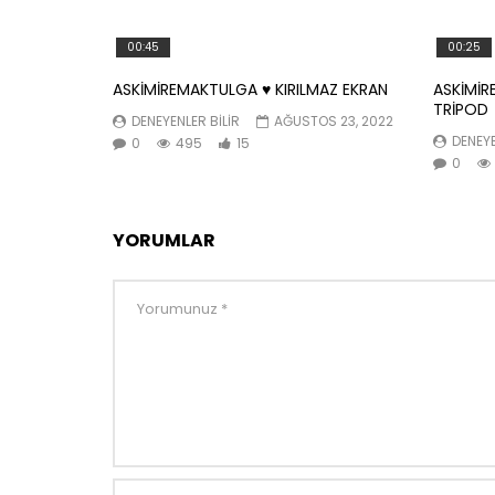
00:45
00:25
ASKİMİREMAKTULGA ♥️ KIRILMAZ EKRAN
ASKİMİR
TRİPOD
DENEYENLER BILIR
AĞUSTOS 23, 2022
DENEYE
0
495
15
0
YORUMLAR