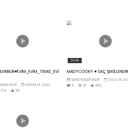
00:48
LERBİLİR♥️EVİM_EVİM_TEMİZ_EVİ
MADYCOOKY ♥️ SAÇ ŞEKİLLENDİR
DENEYENLER BILIR
EYLÜL 19, 2
NLER BILIR
KASIM 14, 2023
0
1K
462
774
36