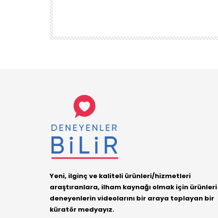
ÜRÜN
DENEYENLER BILIR
1.7K
38
Yeni, ilginç ve kaliteli ürünleri/hizmetleri
araştıranlara, ilham kaynağı olmak için ürünleri
deneyenlerin videolarını bir araya toplayan bir
küratör medyayız.