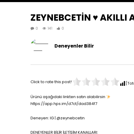
ZEYNEBCETİN ♥️ AKILLI
0
141
0
Deneyenler Bilir
Click to rate this post!
[Tot
Ürünü aşağıdaki linkten satın alabilirsin
https://app.hps.im/d7ct/dad384f7
Deneyen: IG | @zeynebcetin
DENEYENLER BİLİR İLETİŞİM KANALLARI: