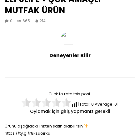
MUTFAK ÜRÜN
0
665
214
Deneyenler Bilir
Click to rate this post!
[Total:
0
Average:
0
]
Oylamak için giriş yapmanız gerekli
Ürünü aşağıdaki linkten satın alabilirsin
https://ty.gl/r8ksuoirku