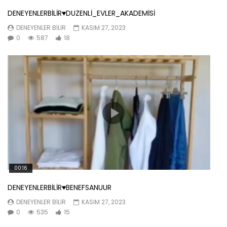
DENEYENLERBİLİR♥️DUZENLİ_EVLER_AKADEMİSİ
DENEYENLER BILIR
KASIM 27, 2023
0
587
18
00:16
DENEYENLERBİLİR♥️BENEFSANUUR
DENEYENLER BILIR
KASIM 27, 2023
0
535
15