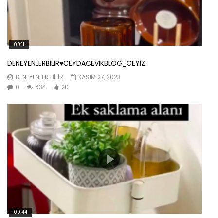
00:11
DENEYENLERBİLİR♥️CEYDACEVİKBLOG_CEYİZ
DENEYENLER BILIR
KASIM 27, 2023
0
634
20
00:44