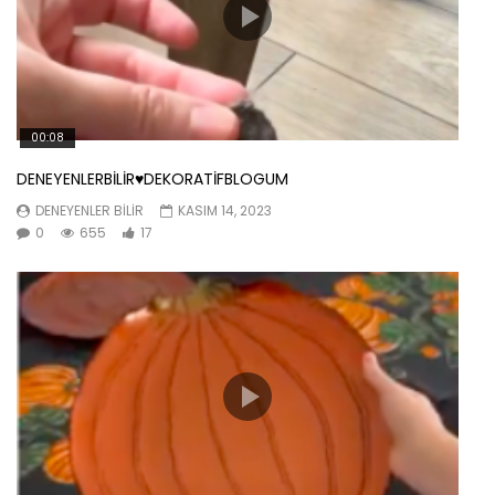
00:08
DENEYENLERBİLİR♥️DEKORATİFBLOGUM
DENEYENLER BILIR
KASIM 14, 2023
0
655
17