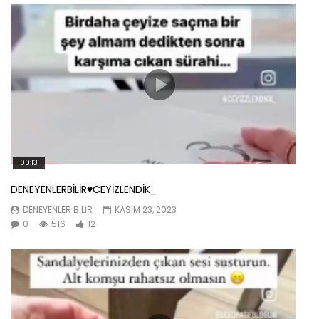
00:13
DENEYENLERBİLİR♥️CEYİZLENDİK_
DENEYENLER BILIR
KASIM 23, 2023
0
516
12