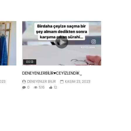
00:13
DENEYENLERBİLİR♥️CEYİZLENDİK_
2023
DENEYENLER BILIR
KASIM 23, 2023
0
516
12