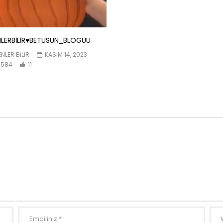
LERBİLİR♥️BETUSUN_BLOGUU
NLER BILIR
KASIM 14, 2023
584
11