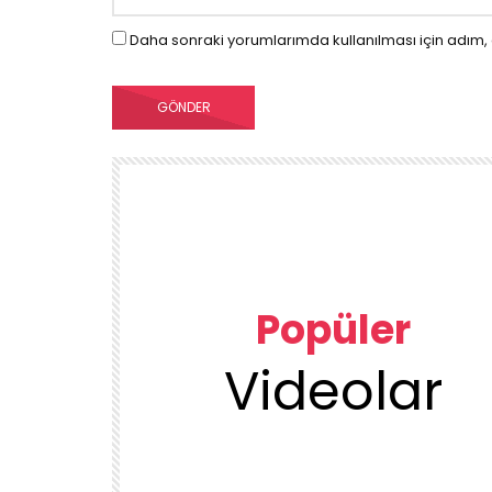
Daha sonraki yorumlarımda kullanılması için adım, 
Popüler
Videolar
00:23
TEMIZLIK VE DÜZEN
KUU
1DUGUNMESELESİ ♥️ OCAK TEMİZLİK