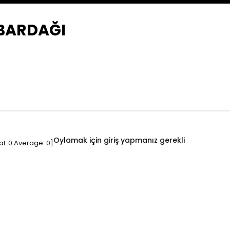
 BARDAĞI
Oylamak için giriş yapmanız gerekli
al:
0
Average:
0
]