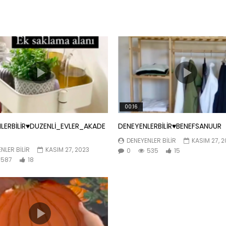
00:16
LERBİLİR♥️DUZENLİ_EVLER_AKADE
DENEYENLERBİLİR♥️BENEFSANUUR
DENEYENLER BILIR
KASIM 27, 
NLER BILIR
KASIM 27, 2023
0
535
15
587
18