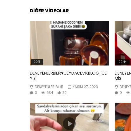
DIĞER VIDEOLAR
00:11
00:44
DENEYENLERBİLİR♥️CEYDACEVİKBLOG_CE
DENEYEN
YİZ
MİSİ
DENEYENLER BILIR
KASIM 27, 2023
DENEYE
0
634
20
0