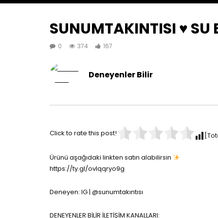
SUNUMTAKINTISI ♥️ SU
0
374
167
Deneyenler Bilir
Click to rate this post!
[Tot
Ürünü aşağıdaki linkten satın alabilirsin
https://ty.gl/ovlqqryo9g
Deneyen: IG | @sunumtakıntısı
DENEYENLER BİLİR İLETİŞİM KANALLARI: