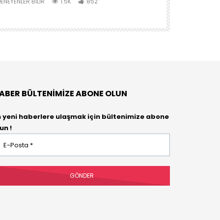
AKTİVİTE
ENEYENLER BILIR
1.5K
852
DENEYENLER BIL
ABER BÜLTENIMIZE ABONE OLUN
n yeni haberlere ulaşmak için bültenimize abone
un !
osta