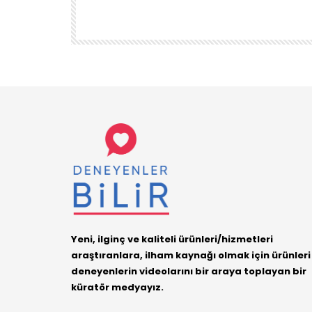
ÜRÜN
DENEYENLER BILIR
1.7K
38
Yeni, ilginç ve kaliteli ürünleri/hizmetleri
araştıranlara, ilham kaynağı olmak için ürünleri
deneyenlerin videolarını bir araya toplayan bir
küratör medyayız.