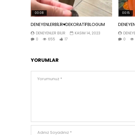
00:08
00:15
DENEYENLERBİLİR♥️DEKORATİFBLOGUM
DENEYEN
DENEYENLER BILIR
KASIM 14, 2023
DENEYE
0
655
17
0
YORUMLAR