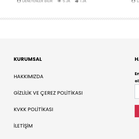
DENEYENLER BILIR
5.3K
1.3K
D
KURUMSAL
H
E
HAKKIMIZDA
ol
E-
GIZLILIK VE ÇEREZ POLITIKASI
P
*
KVKK POLITIKASI
İLETIŞIM