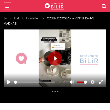
Ev
Elektrikli Ev Aletleri
OZDEN.OZDOGAN ♥️ VESTEL KAHVE
MAKİNASI
PLAY
-00:31
PLAY
MUTE
SETTINGS
ENTE
FULL