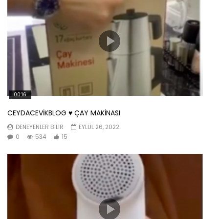
00:16
CEYDACEVİKBLOG ♥️ ÇAY MAKİNASI
DENEYENLER BILIR
EYLÜL 26, 2022
0
534
15