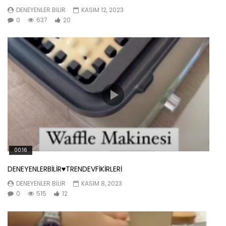
DENEYENLER BILIR
KASIM 12, 2023
0
637
20
00:16
DENEYENLERBİLİR♥️TRENDEVFİKİRLERİ
DENEYENLER BILIR
KASIM 8, 2023
0
515
12