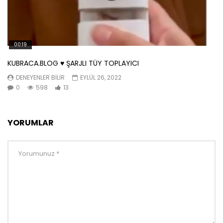
00:19
KUBRACA.BLOG ♥️ ŞARJLI TÜY TOPLAYICI
DENEYENLER BILIR
EYLÜL 26, 2022
0
598
13
YORUMLAR