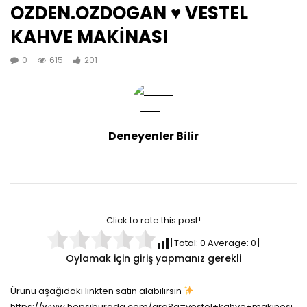
OZDEN.OZDOGAN ♥️ VESTEL
KAHVE MAKİNASI
0
615
201
Deneyenler Bilir
Click to rate this post!
[Total:
0
Average:
0
]
Oylamak için giriş yapmanız gerekli
Ürünü aşağıdaki linkten satın alabilirsin
https://www.hepsiburada.com/ara?q=vestel+kahve+makinesi