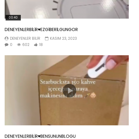
00:40
DENEYENLERBİLİR♥️EZGİBERİLGUNGOR
DENEYENLER BILIR
KASIM 23, 2023
0
602
18
DENEYENLERBİLİR♥️BENSUNUNBLOGU