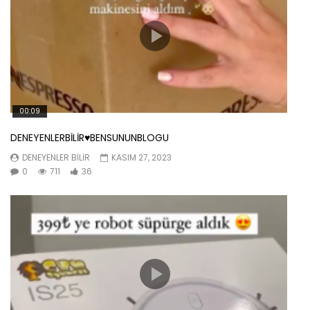
00:09
DENEYENLERBİLİR♥️BENSUNUNBLOGU
DENEYENLER BILIR
KASIM 27, 2023
0
711
36