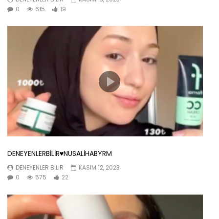
0
615
19
DENEYENLERBİLİR♥️NUSALİHABYRM
DENEYENLER BILIR
KASIM 12, 2023
0
575
22