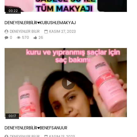
00:22
DENEYENLERBİLİR♥️KUBUSHLEMAKYAJ
DENEYENLER BILIR
KASIM 27, 2023
0
570
26
00:17
DENEYENLERBİLİR♥️BENEFSANUUR
DENEYENLER BILIR
KASIM 13, 2023