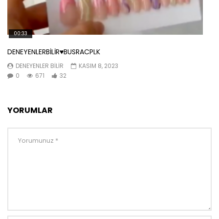
00:33
DENEYENLERBİLİR♥️BUSRACPLK
DENEYENLER BILIR
KASIM 8, 2023
0
671
32
YORUMLAR