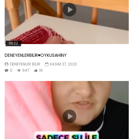
00:22
DENEYENLERBİLİR♥️OYKUSAHİNY
DENEYENLER BILIR
KASIM 27, 2023
0
647
16