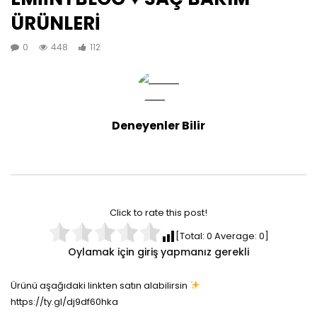
ÜRÜNLERİ
0
448
112
Deneyenler Bilir
Click to rate this post!
[Total:
0
Average:
0
]
Oylamak için giriş yapmanız gerekli
Ürünü aşağıdaki linkten satın alabilirsin
https://ty.gl/dj9df60hka