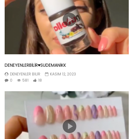
DENEYENLERBİLİR♥️SUDEMANİKK
DENEYENLER BILIR
KASIM 12, 2023
0
581
18