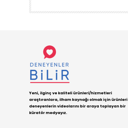
DENEYENLER BILIR
1.7K
38
Yeni, ilginç ve kaliteli ürünleri/hizmetleri
araştıranlara, ilham kaynağı olmak için ürünleri
deneyenlerin videolarını bir araya toplayan bir
küratör medyayız.