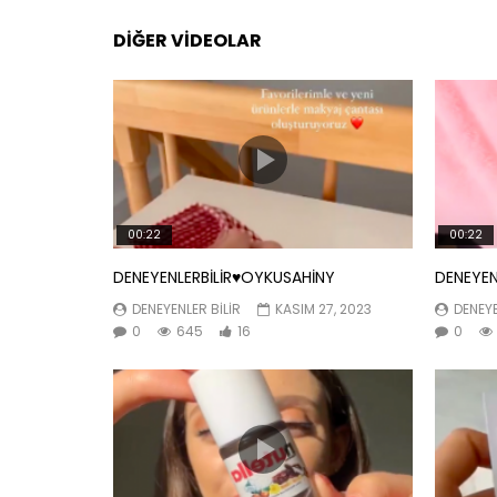
DIĞER VIDEOLAR
00:22
00:22
DENEYENLERBİLİR♥️OYKUSAHİNY
DENEYEN
DENEYENLER BILIR
KASIM 27, 2023
DENEYE
0
645
16
0