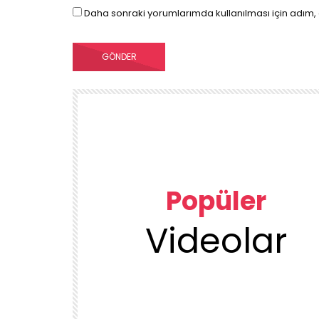
Daha sonraki yorumlarımda kullanılması için adım, 
Popüler
Videolar
00:23
TEMIZLIK VE DÜZEN
KUU
1DUGUNMESELESİ ♥️ OCAK TEMİZLİK
ÜRÜN