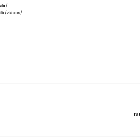
lir/
lir/videos/
DU