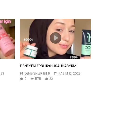
DENEYENLERBİLİR♥️NUSALİHABYRM
023
DENEYENLER BILIR
KASIM 12, 2023
0
575
22