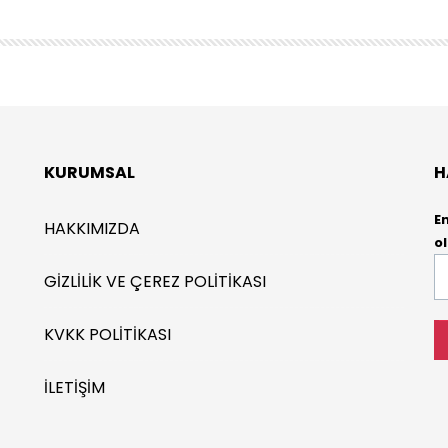
KURUMSAL
H
E
HAKKIMIZDA
ol
E-
GIZLILIK VE ÇEREZ POLITIKASI
P
*
KVKK POLITIKASI
İLETIŞIM