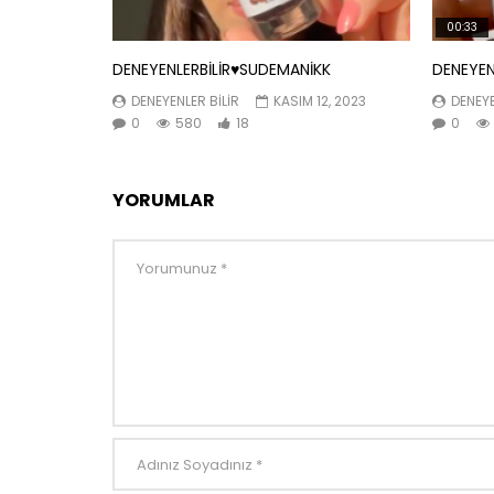
00:33
DENEYENLERBİLİR♥️SUDEMANİKK
DENEYEN
DENEYENLER BILIR
KASIM 12, 2023
DENEYE
0
580
18
0
YORUMLAR