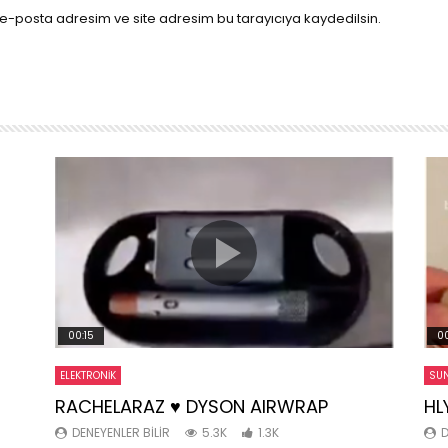
e-posta adresim ve site adresim bu tarayıcıya kaydedilsin.
00:15
00
ELEKTRONIK
SUN
RACHELARAZ ♥️ DYSON AIRWRAP
HL
DENEYENLER BILIR
5.3K
1.3K
D