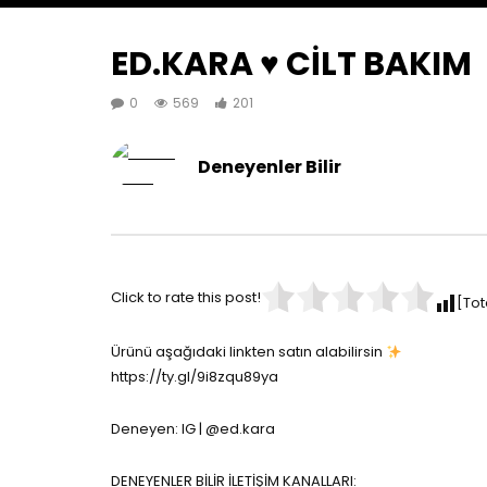
ED.KARA ♥️ CİLT BAKIM
0
569
201
Deneyenler Bilir
Click to rate this post!
[Tot
Ürünü aşağıdaki linkten satın alabilirsin
https://ty.gl/9i8zqu89ya
Deneyen: IG | @ed.kara
DENEYENLER BİLİR İLETİŞİM KANALLARI: