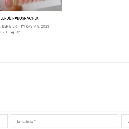
LERBİLİR♥️BUSRACPLK
NLER BILIR
KASIM 8, 2023
670
32