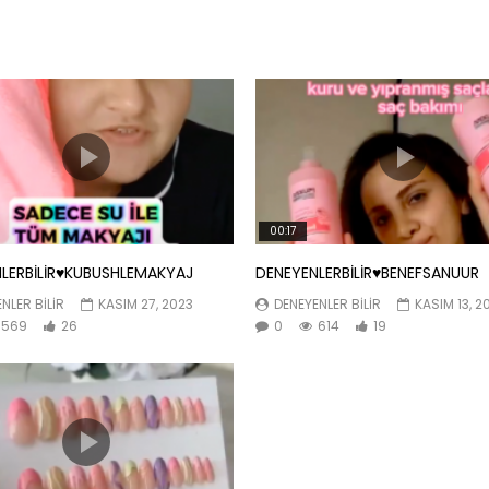
00:17
LERBİLİR♥️KUBUSHLEMAKYAJ
DENEYENLERBİLİR♥️BENEFSANUUR
NLER BILIR
KASIM 27, 2023
DENEYENLER BILIR
KASIM 13, 2
569
26
0
614
19