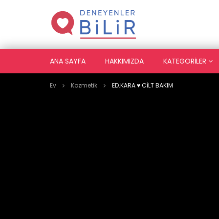
ANA SAYFA
HAKKIMIZDA
KATEGORILER
Ev
Kozmetik
ED.KARA ♥️ CİLT BAKIM