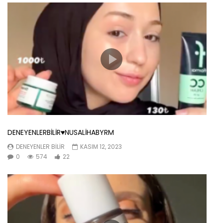
DENEYENLERBİLİR♥️NUSALİHABYRM
DENEYENLER BILIR
KASIM 12, 2023
0
574
22