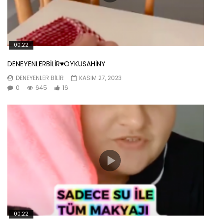
00:22
DENEYENLERBİLİR♥️OYKUSAHİNY
DENEYENLER BILIR
KASIM 27, 2023
0
645
16
00:22