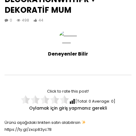
DEKORATİF MUM
0
498
44
Deneyenler Bilir
Click to rate this post!
[Total:
0
Average:
0
]
Oylamak için giriş yapmanız gerekli
Ürünü aşağıdaki linkten satın alabilirsin
https://ty.gl/zxcp83yc78