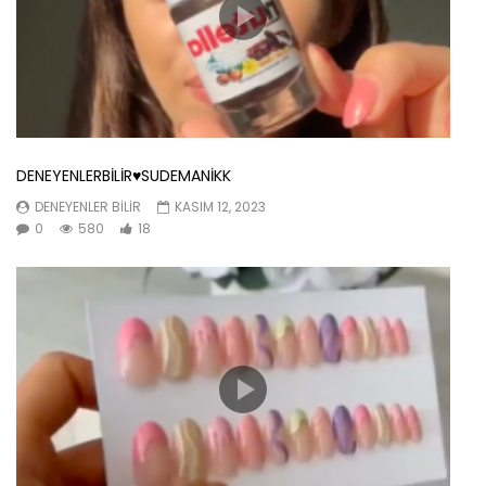
DENEYENLERBİLİR♥️SUDEMANİKK
DENEYENLER BILIR
KASIM 12, 2023
0
580
18