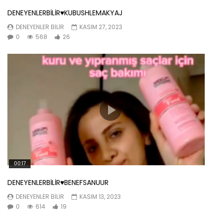
DENEYENLERBİLİR♥️KUBUSHLEMAKYAJ
DENEYENLER BILIR
KASIM 27, 2023
0
568
26
00:17
DENEYENLERBİLİR♥️BENEFSANUUR
DENEYENLER BILIR
KASIM 13, 2023
0
614
19