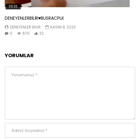
00:33
DENEYENLERBİLİR♥️BUSRACPLK
DENEYENLER BILIR
KASIM 8, 2023
0
670
32
YORUMLAR