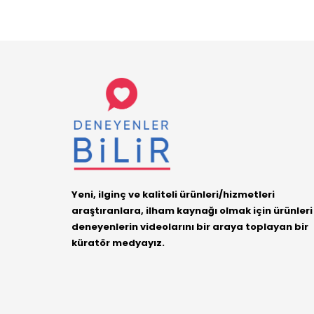
Yeni, ilginç ve kaliteli ürünleri/hizmetleri
araştıranlara, ilham kaynağı olmak için ürünleri
deneyenlerin videolarını bir araya toplayan bir
küratör medyayız.