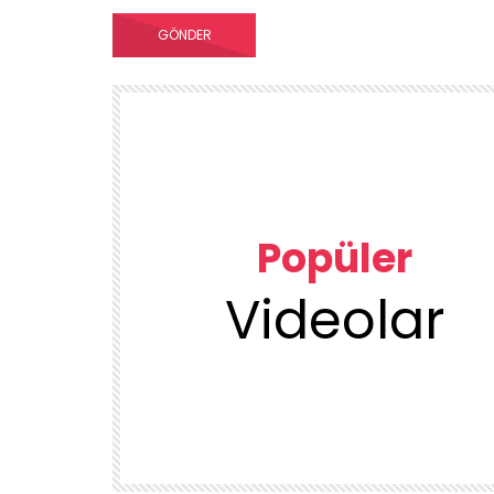
Popüler
Videolar
00:23
TEMIZLIK VE DÜZEN
KUU
1DUGUNMESELESİ ♥️ OCAK TEMİZLİK
ÜRÜN
DENEYENLER BILIR
1.7K
38