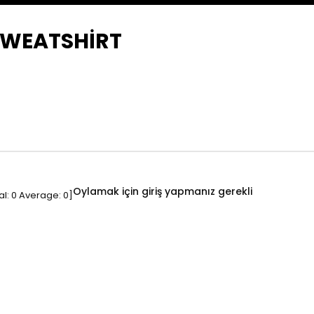
SWEATSHİRT
Oylamak için giriş yapmanız gerekli
al:
0
Average:
0
]