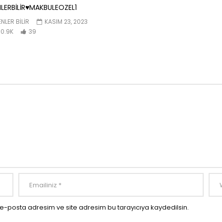
LERBİLİR♥️MAKBULEOZEL1
NLER BILIR
KASIM 23, 2023
0.9K
39
e-posta adresim ve site adresim bu tarayıcıya kaydedilsin.