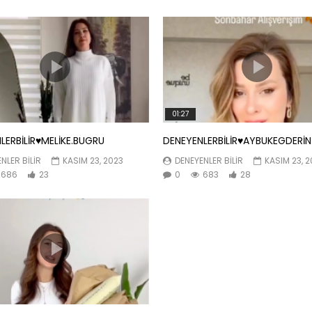
01:27
LERBİLİR♥️MELİKE.BUGRU
DENEYENLERBİLİR♥️AYBUKEGDERİN
NLER BILIR
KASIM 23, 2023
DENEYENLER BILIR
KASIM 23, 
686
23
0
683
28