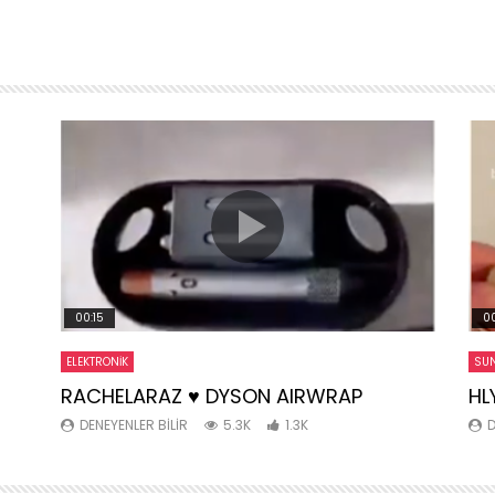
00:15
00
ELEKTRONIK
SUN
RACHELARAZ ♥️ DYSON AIRWRAP
HL
DENEYENLER BILIR
5.3K
1.3K
D