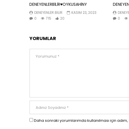
DENEYENLERBİLİR♥️OYKUSAHİNY
DENEYEN
DENEYENLER BILIR
KASIM 23, 2023
DENEYE
0
715
20
0
YORUMLAR
Daha sonraki yorumlarımda kullanılması için adım, 