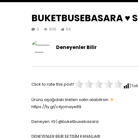
BUKETBUSEBASARA ♥️ 
0
606
64
Deneyenler Bilir
Click to rate this post!
[Tot
Ürünü aşağıdaki linkten satın alabilirsin
https://ty.gl/c4jomaye89
Deneyen: IG | @buketbusebasara
DENEYENLER BİLİR İLETİŞİM KANALLARI: