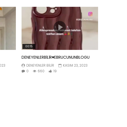
00:15
DENEYENLERBİLİR♥️EBRUCUNUNBLOGU
2023
DENEYENLER BILIR
KASIM 23, 2023
0
660
19