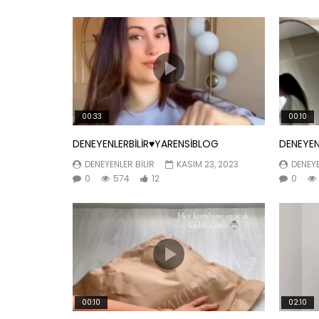
00:33
00:10
DENEYENLERBİLİR♥️YARENSİBLOG
DENEYEN
DENEYENLER BILIR
KASIM 23, 2023
DENEYE
0
574
12
0
00:10
02:10