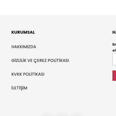
KURUMSAL
H
E
HAKKIMIZDA
ol
E-
GIZLILIK VE ÇEREZ POLITIKASI
P
*
KVKK POLITIKASI
İLETIŞIM