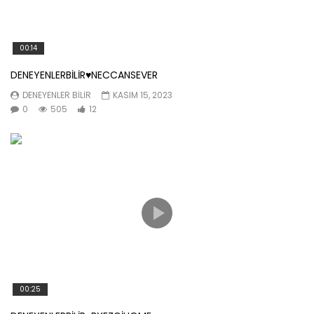
00:14
DENEYENLERBİLİR♥️NECCANSEVER
DENEYENLER BILIR
KASIM 15, 2023
0
505
12
00:25