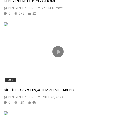
DENEYENLERBİLİR♥️BYEZGİHOME
DENEYENLER BILIR
KASIM 14, 2023
0
673
22
00:13
NİLSLİFEBLOG ♥️ FIRÇA TEMİZLEME SABUNU
DENEYENLER BILIR
EYLÜL 26, 2022
0
1.2K
45