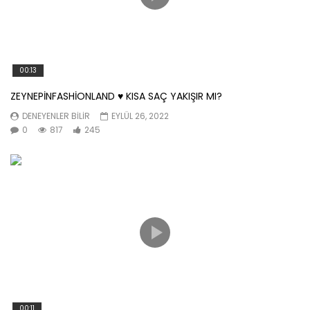
00:13
ZEYNEPİNFASHİONLAND ♥️ KISA SAÇ YAKIŞIR MI?
DENEYENLER BILIR
EYLÜL 26, 2022
0
817
245
00:11