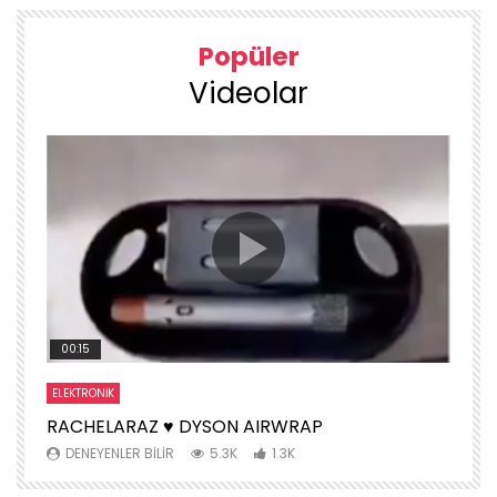
Popüler
Videolar
00:15
ELEKTRONIK
S
RACHELARAZ ♥️ DYSON AIRWRAP
H
DENEYENLER BILIR
5.3K
1.3K