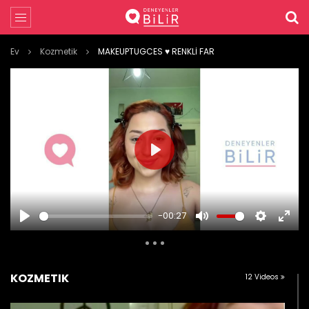
Ev
Kozmetik
MAKEUPTUGCES ♥️ RENKLİ FAR
PLAY
-00:27
PLAY
MUTE
SETTINGS
ENTE
FULL
KOZMETIK
12 Videos