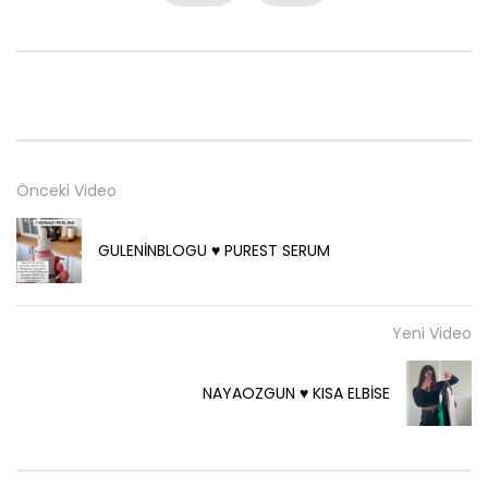
BUKETBUSEBASARA ♥️ SİYAH NOKTA BANDI
DENEYENLER BILIR
223
0
İREMKPMZZ ♥️ FAVORİ MAKYAJ
Önceki Video
DENEYENLER BILIR
232
0
GULENİNBLOGU ♥️ PUREST SERUM
OJEMRUJUMRİMELİM ♥️ OJE
DENEYENLER BILIR
184
0
Yeni Video
NAYAOZGUN ♥️ KISA ELBİSE