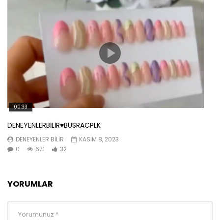
00:33
DENEYENLERBİLİR♥️BUSRACPLK
DENEYENLER BILIR
KASIM 8, 2023
0
671
32
YORUMLAR