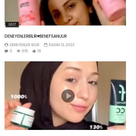
00:17
DENEYENLERBİLİR♥️BENEFSANUUR
DENEYENLER BILIR
KASIM 13, 2023
0
615
19