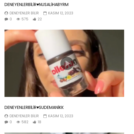
DENEYENLERBİLİR♥️NUSALİHABYRM
DENEYENLER BILIR
KASIM 12, 2023
0
575
22
DENEYENLERBİLİR♥️SUDEMANİKK
DENEYENLER BILIR
KASIM 12, 2023
0
582
18