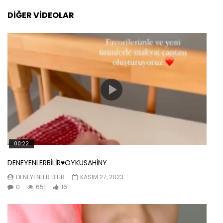
DIĞER VIDEOLAR
00:22
DENEYENLERBİLİR♥️OYKUSAHİNY
DENEYENLER BILIR
KASIM 27, 2023
0
651
16