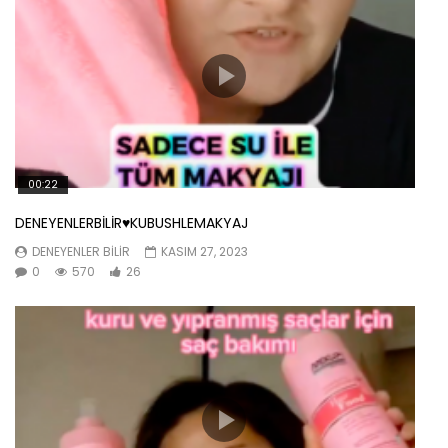
00:22
DENEYENLERBİLİR♥️KUBUSHLEMAKYAJ
DENEYENLER BILIR
KASIM 27, 2023
0
570
26