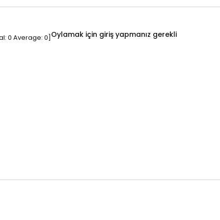
Oylamak için giriş yapmanız gerekli
al:
0
Average:
0
]