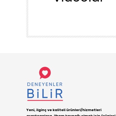
TEMIZLIK VE DÜZEN
KUU
1DUGUNMESELESİ ♥️ OCAK TEMİZLİK
ÜRÜN
DENEYENLER BILIR
1.7K
38
Yeni, ilginç ve kaliteli ürünleri/hizmetleri
araştıranlara, ilham kaynağı olmak için ürünleri