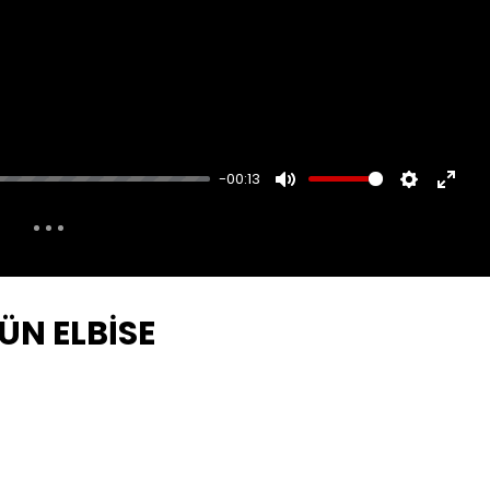
-00:13
MUTE
SETTINGS
ENTER
FULLS
ÜN ELBİSE