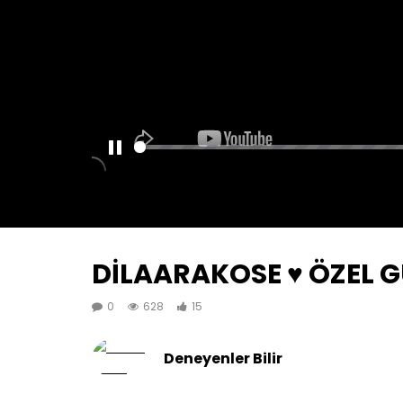
PAUSE
DİLAARAKOSE ♥️ ÖZEL G
0
628
15
Deneyenler Bilir