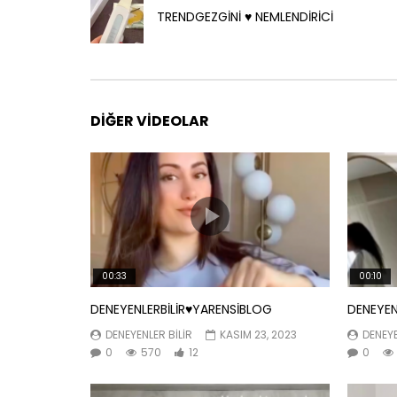
TRENDGEZGİNİ ♥️ NEMLENDİRİCİ
DIĞER VIDEOLAR
00:33
00:10
DENEYENLERBİLİR♥️YARENSİBLOG
DENEYEN
DENEYENLER BILIR
KASIM 23, 2023
DENEYE
0
570
12
0