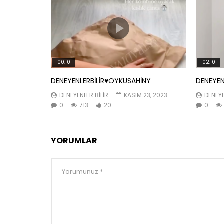
00:10
02:10
DENEYENLERBİLİR♥️OYKUSAHİNY
DENEYEN
DENEYENLER BILIR
KASIM 23, 2023
DENEYE
0
713
20
0
YORUMLAR