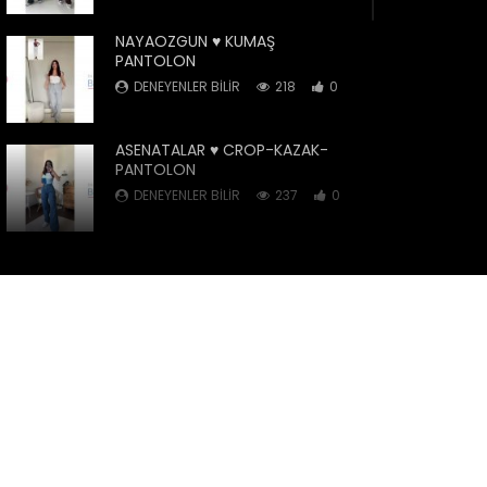
NAYAOZGUN ♥️ KUMAŞ
PANTOLON
DENEYENLER BILIR
218
0
ASENATALAR ♥️ CROP-KAZAK-
PANTOLON
DENEYENLER BILIR
237
0
CREEN
NAYAOZGUN ♥️ KISA ELBİSE
DENEYENLER BILIR
851
32
DİLAARAKOSE ♥️ TAKI BONCUK
DENEYENLER BILIR
730
31
BUGUNENEEALDİM ♥️ SİLİKON