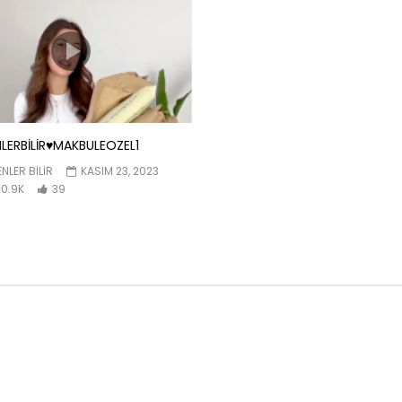
LERBİLİR♥️MAKBULEOZEL1
NLER BILIR
KASIM 23, 2023
0.9K
39