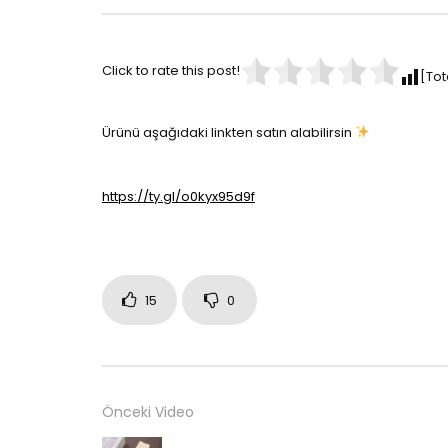
Click to rate this post!
[Tot
Ürünü aşağıdaki linkten satın alabilirsin
https://ty.gl/o0kyx95d9f
15
0
Önceki Video