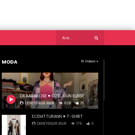
MODA
16 Videos
DİLAARAKOSE ♥️ ÖZEL GÜN ELBİSE
DENEYENLER BILIR
628
15
ECEMTTURANN ♥️ T-SHİRT
DENEYENLER BILIR
179
0