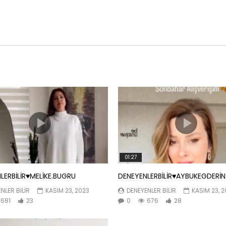
01:27
LERBİLİR♥️MELİKE.BUGRU
DENEYENLERBİLİR♥️AYBUKEGDERİN
NLER BILIR
KASIM 23, 2023
DENEYENLER BILIR
KASIM 23, 
681
23
0
676
28