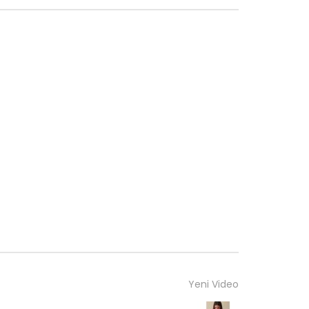
ÇORAP
DENEYENLER BILIR
651
24
DAMLAALTUN ♥️ LEGO OYUNCAK
DENEYENLER BILIR
1.1K
32
ZULALLEMUTLUGUNLER ♥️ PİJAMA
TAKIM
DENEYENLER BILIR
712
15
TEKELİGÖZDE ♥️ YEŞİL ÇANTA-
PANTOLON
DENEYENLER BILIR
551
18
DERYABİRİNCİİİİ ♥️ CONVERSE LINK
Yeni Video
DENEYENLER BILIR
198
0