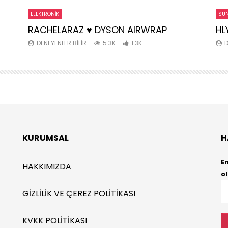
ELEKTRONIK
SUN
RACHELARAZ ♥️ DYSON AIRWRAP
HL
DENEYENLER BILIR
5.3K
1.3K
D
KURUMSAL
H
E
HAKKIMIZDA
ol
E-
GIZLILIK VE ÇEREZ POLITIKASI
P
*
KVKK POLITIKASI