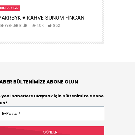
UM VE ÇEYIZ
ANNE VE BEBEK
YAKRBYK ♥️ KAHVE SUNUM FİNCAN
MONTESSORİ
AKTİVİTE
ENEYENLER BILIR
1.5K
852
DENEYENLER BIL
ABER BÜLTENIMIZE ABONE OLUN
n yeni haberlere ulaşmak için bültenimize abone
un !
osta