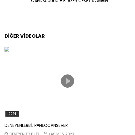
CANNSUUUUU ♥️ BLAZER CEKET KOMBİN
DIĞER VIDEOLAR
00:14
DENEYENLERBİLİR♥️NECCANSEVER
DENEYENLER BILIR
KASIM 15, 2023