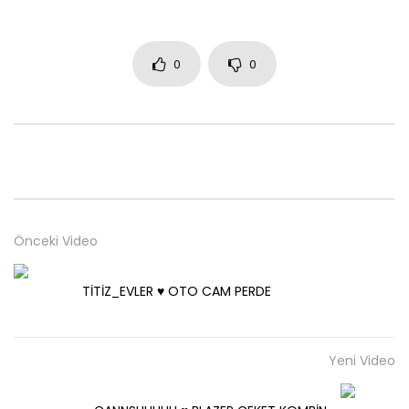
0
0
Önceki Video
TİTİZ_EVLER ♥️ OTO CAM PERDE
Yeni Video