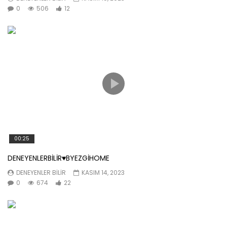
0
506
12
00:25
DENEYENLERBİLİR♥️BYEZGİHOME
DENEYENLER BILIR
KASIM 14, 2023
0
674
22