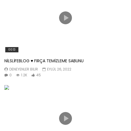
00:13
NİLSLİFEBLOG ♥️ FIRÇA TEMİZLEME SABUNU
DENEYENLER BILIR
EYLÜL 26, 2022
0
1.2K
45