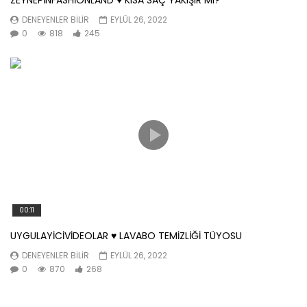
ZEYNEPİNFASHİONLAND ♥️ KISA SAÇ YAKIŞIR MI?
DENEYENLER BILIR
EYLÜL 26, 2022
0
818
245
00:11
UYGULAYİCİVİDEOLAR ♥️ LAVABO TEMİZLİĞİ TÜYOSU
DENEYENLER BILIR
EYLÜL 26, 2022
0
870
268