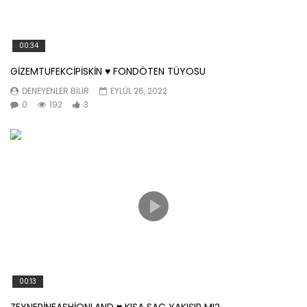
00:34
GİZEMTUFEKCİPİSKİN ♥️ FONDÖTEN TÜYOSU
DENEYENLER BILIR
EYLÜL 26, 2022
0
192
3
00:13