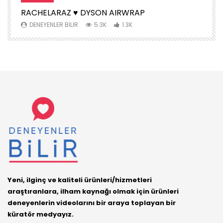
RACHELARAZ ♥️ DYSON AIRWRAP
H
DENEYENLER BILIR
5.3K
1.3K
Yeni, ilginç ve kaliteli ürünleri/hizmetleri
araştıranlara, ilham kaynağı olmak için ürünleri
deneyenlerin videolarını bir araya toplayan bir
küratör medyayız.