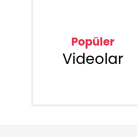
Popüler
Videolar
00:23
TEMIZLIK VE DÜZEN
KUU
1DUGUNMESELESİ ♥️ OCAK TEMİZLİK
ÜRÜN
DENEYENLER BILIR
1.7K
38