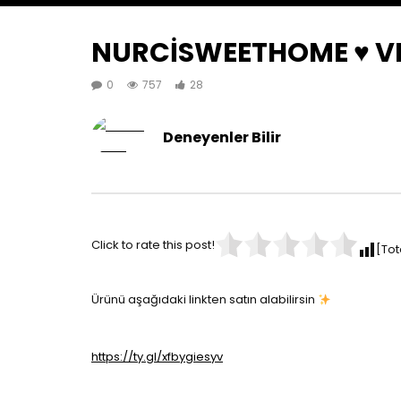
NURCİSWEETHOME ♥️ VI
0
757
28
Deneyenler Bilir
Click to rate this post!
[Tot
Ürünü aşağıdaki linkten satın alabilirsin
https://ty.gl/xfbygiesyv