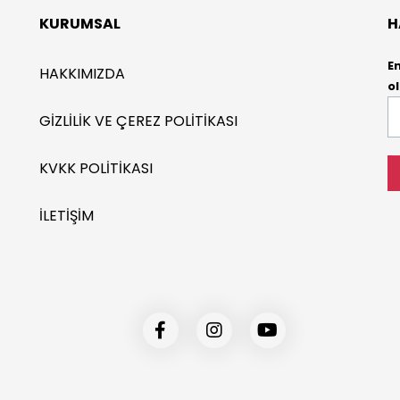
KURUMSAL
H
E
HAKKIMIZDA
ol
E-
GIZLILIK VE ÇEREZ POLITIKASI
P
*
KVKK POLITIKASI
İLETIŞIM