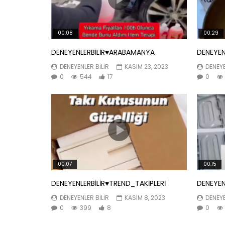
00:08
00:29
DENEYENLERBİLİR♥️ARABAMANYA
DENEYEN
DENEYENLER BILIR
KASIM 23, 2023
DENEYE
0
544
17
0
00:07
00:15
DENEYENLERBİLİR♥️TREND_TAKİPLERİ
DENEYEN
DENEYENLER BILIR
KASIM 8, 2023
DENEYE
0
399
8
0