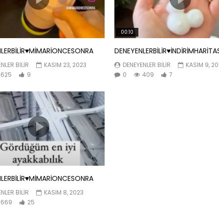
00:10
LERBİLİR♥️MİMARİONCESONRA
DENEYENLERBİLİR♥️İNDİRİMHARİTA
NLER BILIR
KASIM 23, 2023
DENEYENLER BILIR
KASIM 9, 2
625
9
0
409
7
LERBİLİR♥️MİMARİONCESONRA
NLER BILIR
KASIM 8, 2023
669
25