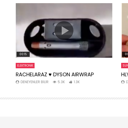
00:15
00
ELEKTRONIK
SUN
RACHELARAZ ♥️ DYSON AIRWRAP
HL
DENEYENLER BILIR
5.3K
1.3K
D