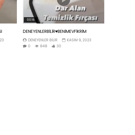
00:16
SI
DENEYENLERBİLİR♥️BENİMEVFİKRİM
023
DENEYENLER BILIR
KASIM 9, 2023
0
848
30