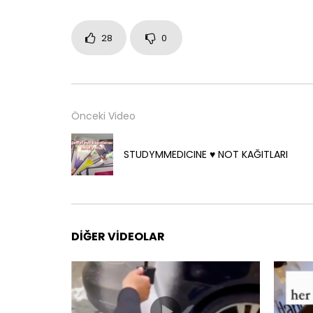
28
0
Önceki Video
STUDYMMEDICINE ♥️ NOT KAĞITLARI
DIĞER VIDEOLAR