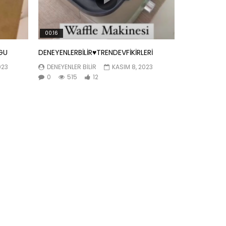
00:16
GU
DENEYENLERBİLİR♥️TRENDEVFİKİRLERİ
023
DENEYENLER BILIR
KASIM 8, 2023
0
515
12