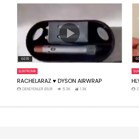
00:15
00
ELEKTRONIK
SUN
RACHELARAZ ♥️ DYSON AIRWRAP
HL
DENEYENLER BILIR
5.3K
1.3K
D