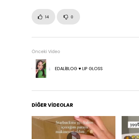
14
0
Önceki Video
EDALİBLOG ♥️ LIP GLOSS
DIĞER VIDEOLAR