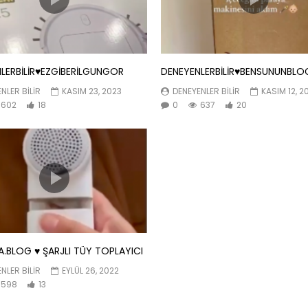
LERBİLİR♥️EZGİBERİLGUNGOR
DENEYENLERBİLİR♥️BENSUNUNBLO
NLER BILIR
KASIM 23, 2023
DENEYENLER BILIR
KASIM 12, 2
602
18
0
637
20
.BLOG ♥️ ŞARJLI TÜY TOPLAYICI
NLER BILIR
EYLÜL 26, 2022
598
13