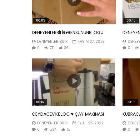
00:09
00:40
DENEYENLERBİLİR♥️BENSUNUNBLOGU
DENEYEN
DENEYENLER BILIR
KASIM 27, 2023
DENEYE
0
711
36
0
00:16
00:19
CEYDACEVİKBLOG ♥️ ÇAY MAKİNASI
KUBRACA
DENEYENLER BILIR
EYLÜL 26, 2022
DENEYE
0
534
15
0