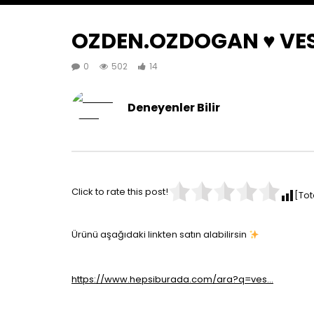
OZDEN.OZDOGAN ♥️ VE
0
502
14
Deneyenler Bilir
Click to rate this post!
[Tot
Ürünü aşağıdaki linkten satın alabilirsin
https://www.hepsiburada.com/ara?q=ves…