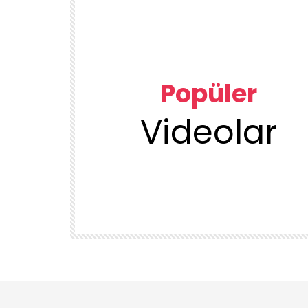
Popüler
Videolar
00:23
TEMIZLIK VE DÜZEN
KUU
1DUGUNMESELESİ ♥️ OCAK TEMİZLİK
ÜRÜN
DENEYENLER BILIR
1.7K
38