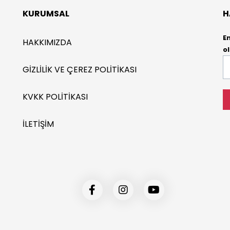
KURUMSAL
H
E
HAKKIMIZDA
ol
E-
GIZLILIK VE ÇEREZ POLITIKASI
P
*
KVKK POLITIKASI
İLETIŞIM