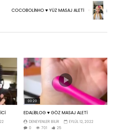
COCOBOLİNHO ♥️ YÜZ MASAJ ALETİ
00:20
İCİ
EDALİBLOG ♥️ GÖZ MASAJ ALETİ
022
DENEYENLER BILIR
EYLÜL 12, 2022
0
701
25