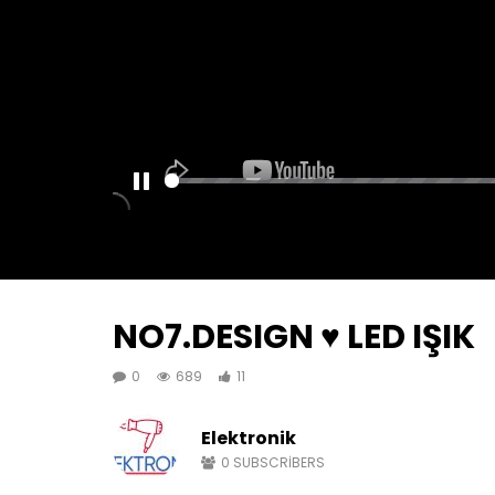
PAUSE
NO7.DESIGN ♥️ LED IŞIK
0
689
11
Elektronik
0
SUBSCRIBERS