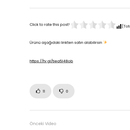
Click to rate this post!
[Tot
Ürünü aşağıdaki linkten satın alabilirsin
https://ty.gl/tiea5l48ob
11
0
Önceki Video