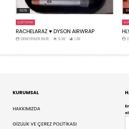
00:15
00
ELEKTRONIK
SUN
RACHELARAZ ♥️ DYSON AIRWRAP
HL
DENEYENLER BILIR
5.3K
1.3K
D
KURUMSAL
H
E
HAKKIMIZDA
ol
E-
GIZLILIK VE ÇEREZ POLITIKASI
P