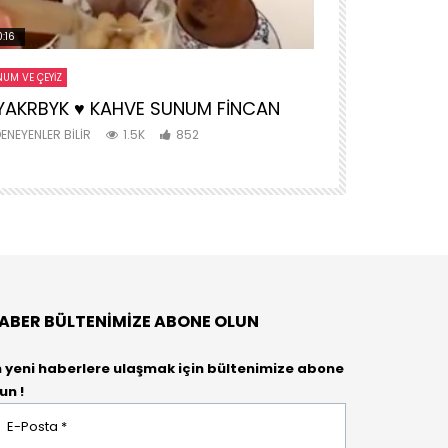
:16
00:15
UM VE ÇEYIZ
ANNE VE BEBEK
YAKRBYK ♥️ KAHVE SUNUM FİNCAN
MONTESSORİ
AKTİVİTE
ENEYENLER BILIR
1.5K
852
DENEYENLER BIL
ABER BÜLTENIMIZE ABONE OLUN
n yeni haberlere ulaşmak için bültenimize abone
un !
osta