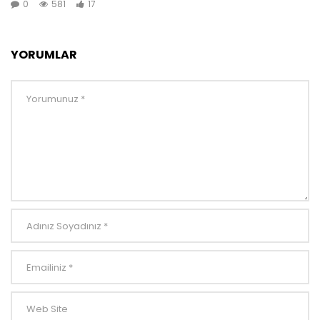
0
581
17
YORUMLAR