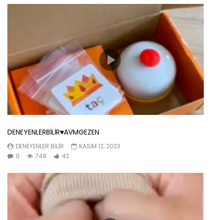
DENEYENLERBİLİR♥️AVMGEZEN
DENEYENLER BILIR
KASIM 12, 2023
0
748
42