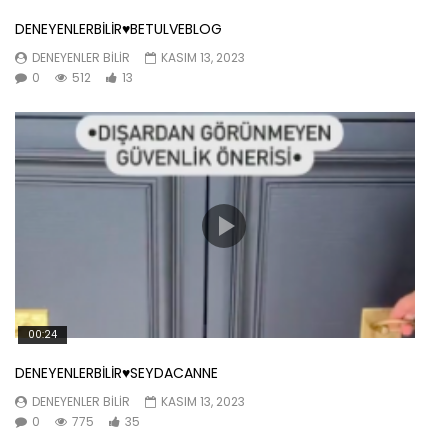
DENEYENLERBİLİR♥️BETULVEBLOG
DENEYENLER BILIR
KASIM 13, 2023
0
512
13
00:24
DENEYENLERBİLİR♥️SEYDACANNE
DENEYENLER BILIR
KASIM 13, 2023
0
775
35