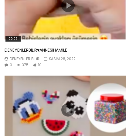
00:09
DENEYENLERBİLİR♥️ANNESİHAMİLE
DENEYENLER BILIR
KASIM 28, 2022
0
375
10