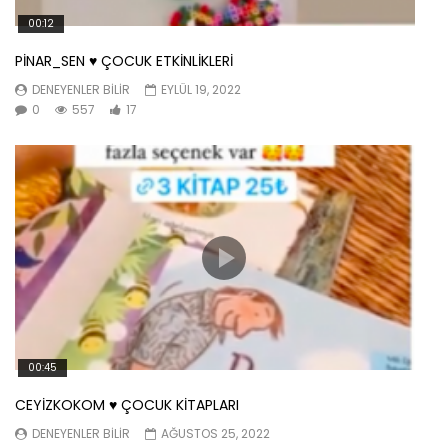
00:12
PİNAR_SEN ♥️ ÇOCUK ETKİNLİKLERİ
DENEYENLER BILIR
EYLÜL 19, 2022
0
557
17
00:45
CEYİZKOKOM ♥️ ÇOCUK KİTAPLARI
DENEYENLER BILIR
AĞUSTOS 25, 2022