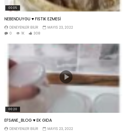
00:05
NEBENDUYGU ♥️ FISTIK EZMESİ
DENEYENLER BILIR
MAYIS 23, 2022
0
1K
308
00:20
EFSANE_BLOG ♥️ EK GIDA
DENEYENLER BILIR
MAYIS 23, 2022