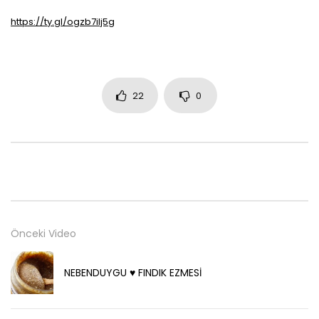
https://ty.gl/ogzb7ilj5g
22
0
Önceki Video
NEBENDUYGU ♥️ FINDIK EZMESİ