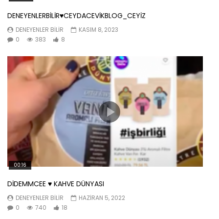
DENEYENLERBİLİR♥️CEYDACEVİKBLOG_CEYİZ
DENEYENLER BILIR
KASIM 8, 2023
0
383
8
00:16
DİDEMMCEE ♥️ KAHVE DÜNYASI
DENEYENLER BILIR
HAZIRAN 5, 2022
0
740
18