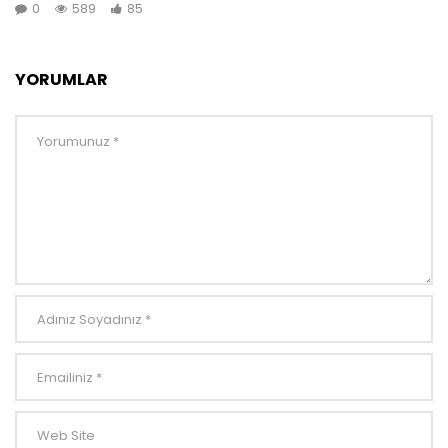
0
589
85
YORUMLAR