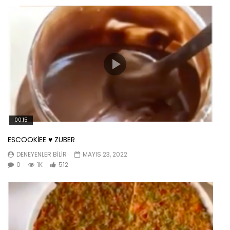
00:15
ESCOOKİEE ♥️ ZUBER
DENEYENLER BILIR
MAYIS 23, 2022
0
1K
512