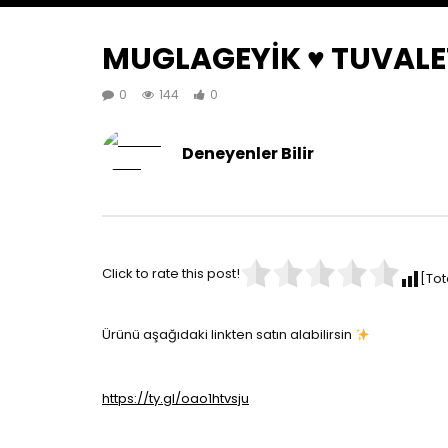
MUGLAGEYİK ♥️ TUVALE
0
144
0
Deneyenler Bilir
Click to rate this post!
[Tot
Ürünü aşağıdaki linkten satın alabilirsin
https://ty.gl/oao1htvsju