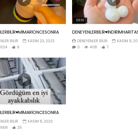
00:10
LERBİLİR♥️MİMARİONCESONRA
DENEYENLERBİLİR♥️İNDİRİMHARİTA
NLER BILIR
KASIM 23, 2023
DENEYENLER BILIR
KASIM 9, 2
624
9
0
408
7
LERBİLİR♥️MİMARİONCESONRA
NLER BILIR
KASIM 8, 2023
668
25