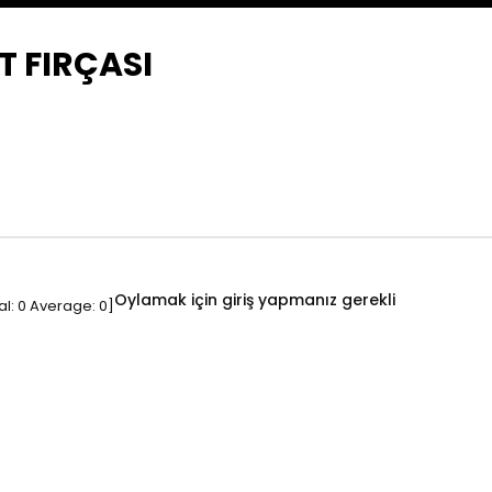
T FIRÇASI
Oylamak için giriş yapmanız gerekli
al:
0
Average:
0
]