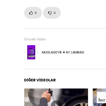
0
0
Önceki Video
MUGLAGEYİK ♥️ AY LAMBASI
DIĞER VIDEOLAR