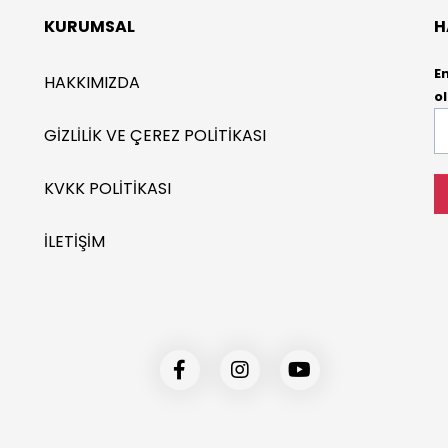
KURUMSAL
H
E
HAKKIMIZDA
ol
E-
GIZLILIK VE ÇEREZ POLITIKASI
P
*
KVKK POLITIKASI
İLETIŞIM