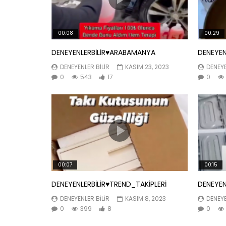
00:08
00:29
DENEYENLERBİLİR♥️ARABAMANYA
DENEYEN
DENEYENLER BILIR
KASIM 23, 2023
DENEYE
0
543
17
0
00:07
00:15
DENEYENLERBİLİR♥️TREND_TAKİPLERİ
DENEYEN
DENEYENLER BILIR
KASIM 8, 2023
DENEYE
0
399
8
0