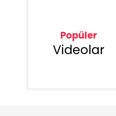
Popüler
Videolar
00:23
TEMIZLIK VE DÜZEN
KUU
1DUGUNMESELESİ ♥️ OCAK TEMİZLİK
ÜRÜN
DENEYENLER BILIR
1.7K
38