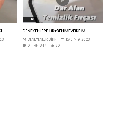
00:16
SI
DENEYENLERBİLİR♥️BENİMEVFİKRİM
023
DENEYENLER BILIR
KASIM 9, 2023
0
847
30