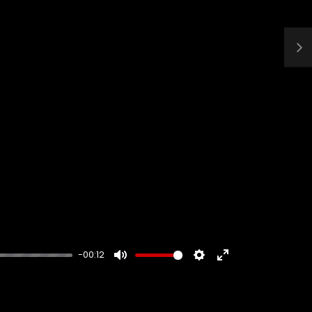
-00:12
MUTE
SETTINGS
ENTER
FULLSCREEN