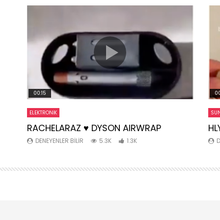
00:15
00
ELEKTRONIK
SUN
RACHELARAZ ♥️ DYSON AIRWRAP
HL
DENEYENLER BILIR
5.3K
1.3K
D