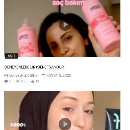
00:17
DENEYENLERBİLİR♥️BENEFSANUUR
DENEYENLER BILIR
KASIM 13, 2023
0
615
19