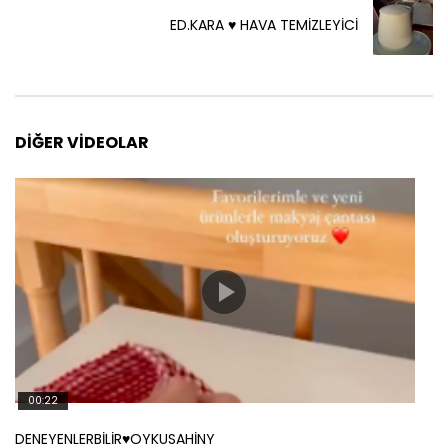
ED.KARA ♥️ HAVA TEMİZLEYİCİ
DIĞER VIDEOLAR
00:22
DENEYENLERBİLİR♥️OYKUSAHİNY