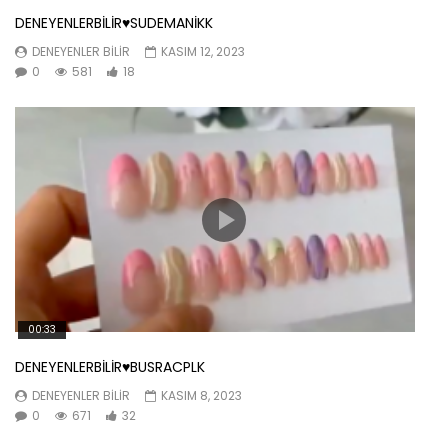
DENEYENLERBİLİR♥️SUDEMANİKK
DENEYENLER BILIR
KASIM 12, 2023
0
581
18
00:33
DENEYENLERBİLİR♥️BUSRACPLK
DENEYENLER BILIR
KASIM 8, 2023
0
671
32