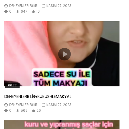
DENEYENLER BILIR
KASIM 27, 2023
0
647
16
00:22
DENEYENLERBİLİR♥️KUBUSHLEMAKYAJ
DENEYENLER BILIR
KASIM 27, 2023
0
569
26