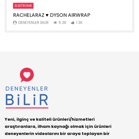
ELEKTRONIK
S
RACHELARAZ ♥️ DYSON AIRWRAP
H
DENEYENLER BILIR
5.3K
1.3K
Yeni, ilginç ve kaliteli ürünleri/hizmetleri
araştıranlara, ilham kaynağı olmak için ürünleri
deneyenlerin videolarını bir araya toplayan bir