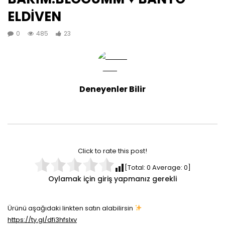
ELDİVEN
0
485
23
Deneyenler Bilir
Click to rate this post!
[Total:
0
Average:
0
]
Oylamak için giriş yapmanız gerekli
Ürünü aşağıdaki linkten satın alabilirsin
https://ty.gl/dfi3hfslxv