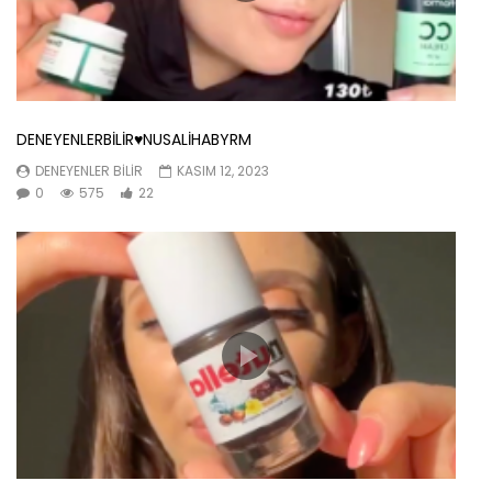
DENEYENLERBİLİR♥️NUSALİHABYRM
DENEYENLER BILIR
KASIM 12, 2023
0
575
22