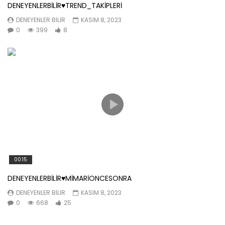
DENEYENLERBİLİR♥️TREND_TAKİPLERİ
DENEYENLER BILIR
KASIM 8, 2023
0
399
8
00:15
DENEYENLERBİLİR♥️MİMARİONCESONRA
DENEYENLER BILIR
KASIM 8, 2023
0
668
25