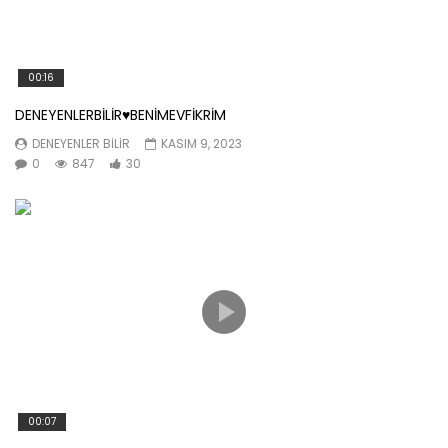
00:16
DENEYENLERBİLİR♥️BENİMEVFİKRİM
DENEYENLER BILIR
KASIM 9, 2023
0
847
30
00:07