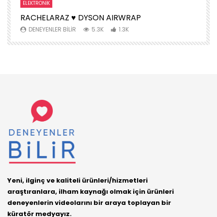
ELEKTRONIK
S
RACHELARAZ ♥️ DYSON AIRWRAP
H
DENEYENLER BILIR
5.3K
1.3K
Yeni, ilginç ve kaliteli ürünleri/hizmetleri
araştıranlara, ilham kaynağı olmak için ürünleri
deneyenlerin videolarını bir araya toplayan bir
küratör medyayız.