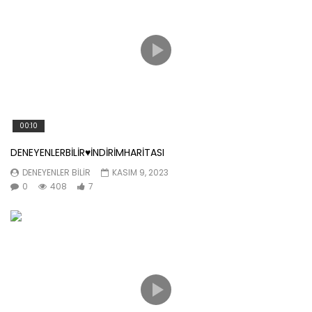
00:10
DENEYENLERBİLİR♥️İNDİRİMHARİTASI
DENEYENLER BILIR
KASIM 9, 2023
0
408
7