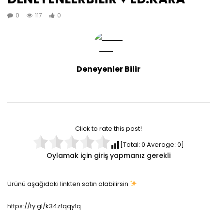
0
117
0
Deneyenler Bilir
Click to rate this post!
[Total:
0
Average:
0
]
Oylamak için giriş yapmanız gerekli
Ürünü aşağıdaki linkten satın alabilirsin
https://ty.gl/k34zfqqy1q