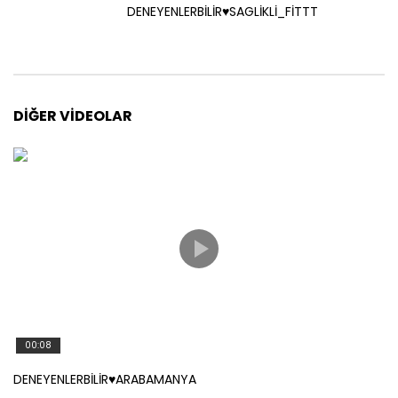
DENEYENLERBİLİR♥️SAGLİKLİ_FİTTT
DIĞER VIDEOLAR
00:08
DENEYENLERBİLİR♥️ARABAMANYA