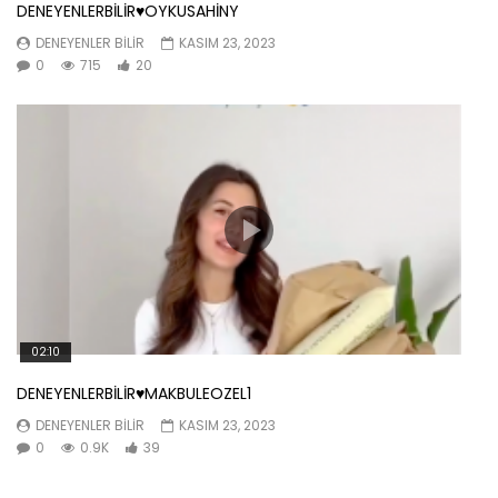
DENEYENLERBİLİR♥️OYKUSAHİNY
DENEYENLER BILIR
KASIM 23, 2023
0
715
20
02:10
DENEYENLERBİLİR♥️MAKBULEOZEL1
DENEYENLER BILIR
KASIM 23, 2023
0
0.9K
39