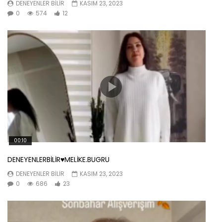
DENEYENLER BILIR
KASIM 23, 2023
0
574
12
00:10
DENEYENLERBİLİR♥️MELİKE.BUGRU
DENEYENLER BILIR
KASIM 23, 2023
0
686
23