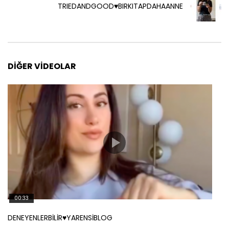
TRIEDANDGOOD♥️BIRKITAPDAHAANNE
DIĞER VIDEOLAR
00:33
DENEYENLERBİLİR♥️YARENSİBLOG