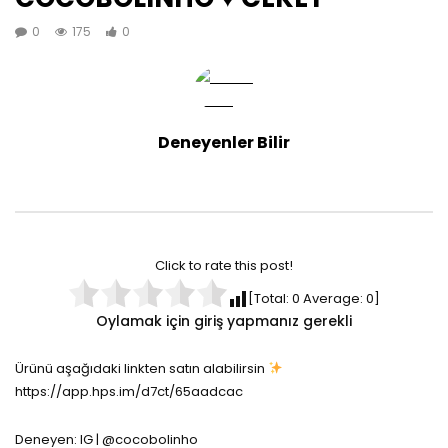
0
175
0
Deneyenler Bilir
Click to rate this post!
[Total:
0
Average:
0
]
Oylamak için giriş yapmanız gerekli
Ürünü aşağıdaki linkten satın alabilirsin
https://app.hps.im/d7ct/65aadcac
Deneyen: IG | @cocobolinho