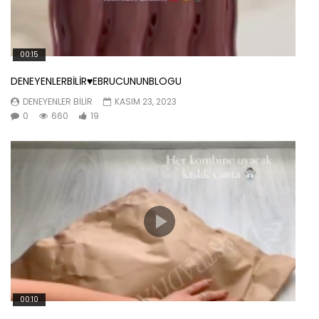
00:15
DENEYENLERBİLİR♥️EBRUCUNUNBLOGU
DENEYENLER BILIR
KASIM 23, 2023
0
660
19
00:10