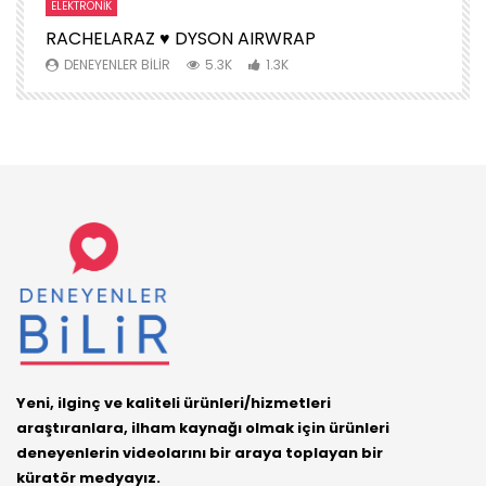
ELEKTRONIK
S
RACHELARAZ ♥️ DYSON AIRWRAP
H
DENEYENLER BILIR
5.3K
1.3K
Yeni, ilginç ve kaliteli ürünleri/hizmetleri
araştıranlara, ilham kaynağı olmak için ürünleri
deneyenlerin videolarını bir araya toplayan bir
küratör medyayız.