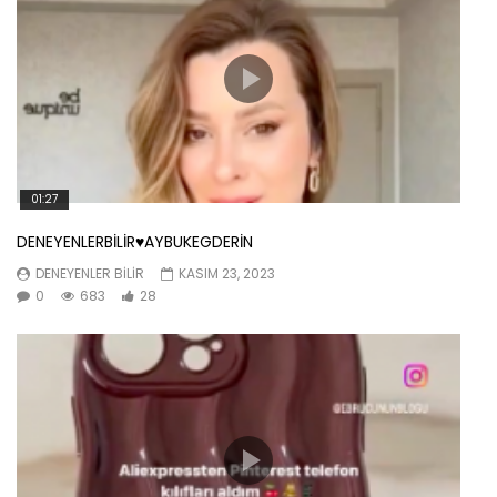
01:27
DENEYENLERBİLİR♥️AYBUKEGDERİN
DENEYENLER BILIR
KASIM 23, 2023
0
683
28