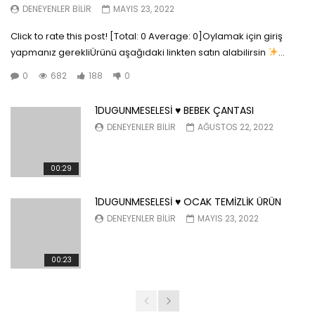
DENEYENLER BILIR
MAYIS 23, 2022
Click to rate this post! [Total: 0 Average: 0]Oylamak için giriş
yapmanız gerekliÜrünü aşağıdaki linkten satın alabilirsin
...
0
682
188
0
1DUGUNMESELESİ ♥️ BEBEK ÇANTASI
DENEYENLER BILIR
AĞUSTOS 22, 2022
00:29
1DUGUNMESELESİ ♥️ OCAK TEMİZLİK ÜRÜN
DENEYENLER BILIR
MAYIS 23, 2022
00:23