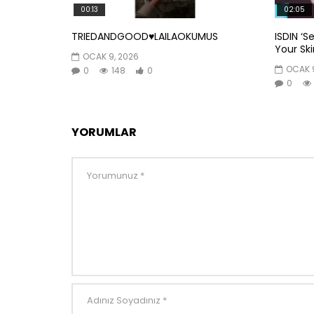
00:13
02:05
TRIEDANDGOOD♥️LAILAOKUMUS
ISDIN ‘S
Your Skin
OCAK 9, 2026
OCAK 9
0
148
0
0
YORUMLAR