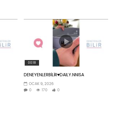
00:18
DENEYENLERBİLİR♥️DAILY.NNISA
OCAK 9, 2026
0
170
0