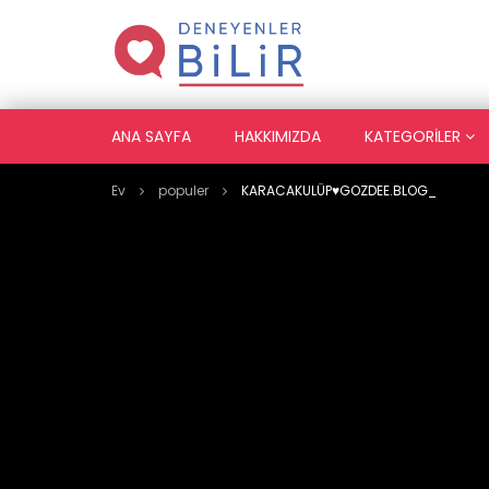
ANA SAYFA
HAKKIMIZDA
KATEGORILER
Ev
populer
KARACAKULÜP♥️GOZDEE.BLOG_