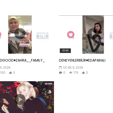
01:44
NDGOOD♥️ZAHRA__FAMILY_
DENEYENLERBİLİR♥️EDAPARALI
11, 2026
OCAK 9, 2026
100
0
0
179
0