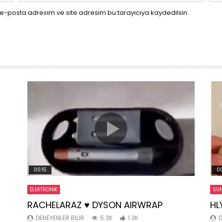
e-posta adresim ve site adresim bu tarayıcıya kaydedilsin.
00:15
00
ELEKTRONIK
SUN
RACHELARAZ ♥️ DYSON AIRWRAP
HL
DENEYENLER BILIR
5.3K
1.3K
D