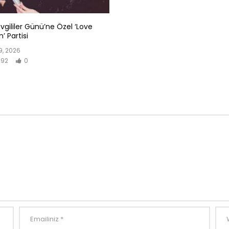
evgililer Günü’ne Özel ‘Love
’ Partisi
, 2026
92
0