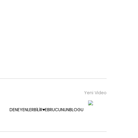
Yeni Video
DENEYENLERBİLİR♥️EBRUCUNUNBLOGU