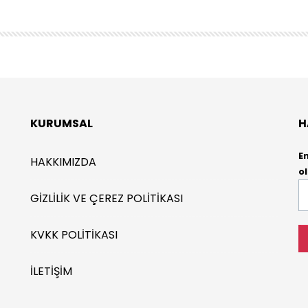
KURUMSAL
H
E
HAKKIMIZDA
ol
E-
GIZLILIK VE ÇEREZ POLITIKASI
P
*
KVKK POLITIKASI
İLETIŞIM