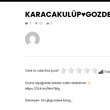
KARACAKULÜP♥️GOZDE
0
121
0
Click to rate this post!
[Tot
Ürünü aşağıdaki linkten satın alabilirsin
https://l24.im/NmT8lg
Deneyen: IG | @gozdee.blog_