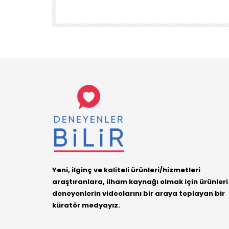
DENEYENLER BILIR
1.7K
38
Yeni, ilginç ve kaliteli ürünleri/hizmetleri
araştıranlara, ilham kaynağı olmak için ürünleri
deneyenlerin videolarını bir araya toplayan bir
küratör medyayız.