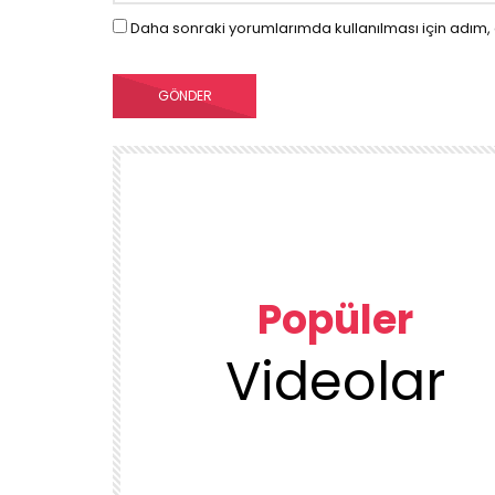
Daha sonraki yorumlarımda kullanılması için adım, 
Popüler
Videolar
00:23
TEMIZLIK VE DÜZEN
KUU
1DUGUNMESELESİ ♥️ OCAK TEMİZLİK
ÜRÜN