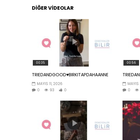
DIĞER VIDEOLAR
00:35
00:56
TRIEDANDGOOD♥️BIRKITAPDAHAANNE
TRIEDA
MAYIS 11, 2026
MAYIS 
0
93
0
0