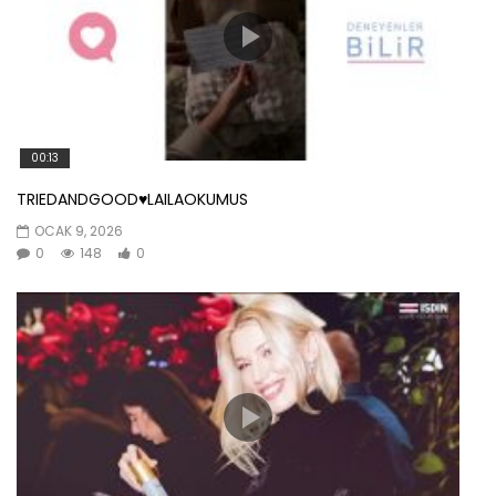
00:13
TRIEDANDGOOD♥️LAILAOKUMUS
OCAK 9, 2026
0
148
0