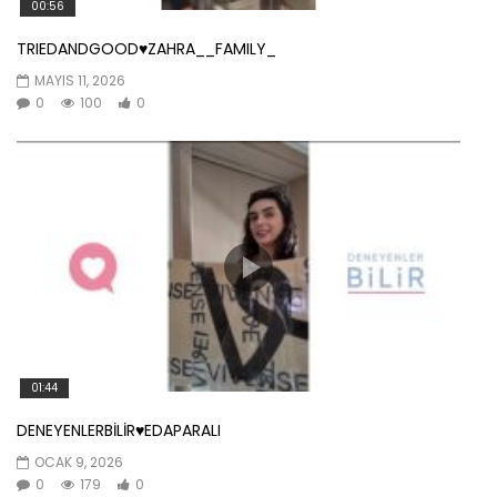
00:56
TRIEDANDGOOD♥️ZAHRA__FAMILY_
MAYIS 11, 2026
0
100
0
01:44
DENEYENLERBİLİR♥️EDAPARALI
OCAK 9, 2026
0
179
0