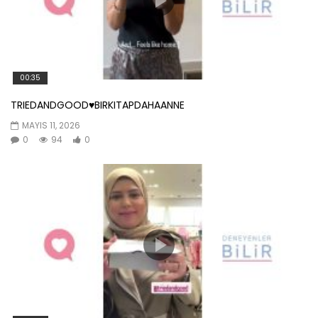
00:35
TRIEDANDGOOD♥️BIRKITAPDAHAANNE
MAYIS 11, 2026
0
94
0