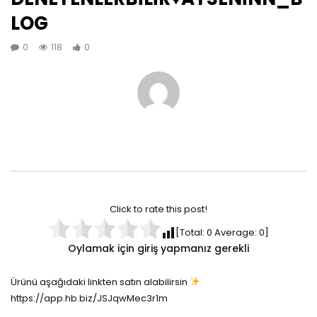
LOG
0
118
0
Click to rate this post!
[Total:
0
Average:
0
]
Oylamak için giriş yapmanız gerekli
Ürünü aşağıdaki linkten satın alabilirsin
https://app.hb.biz/JSJqwMec3r1m