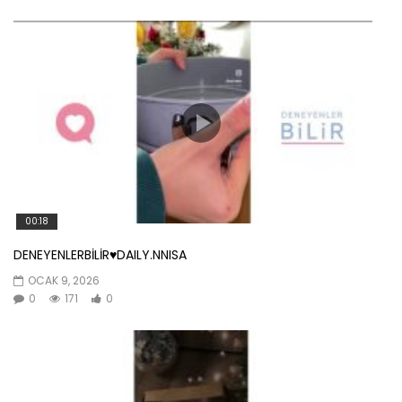
00:18
DENEYENLERBİLİR♥️DAILY.NNISA
OCAK 9, 2026
0
171
0