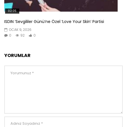
02:05
ISDIN ‘Sevgililer Günü’ne Özel ‘Love Your Skin’ Partisi
OCAK 9, 2026
0
92
0
YORUMLAR