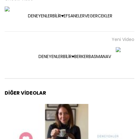
DENEYENLERBİLİR♥️EFSANELERVEGERCEKLER
Yeni Video
DENEYENLERBİLİR♥️BERKERBASMANAV
DIĞER VIDEOLAR