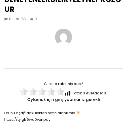
UR
0
153
0
Click to rate this post!
[Total:
0
Average:
0
]
Oylamak için giriş yapmanız gerekli
Ürünü aşağıdaki linkten satın alabilirsin
https://ty.gl/6wa0vunpay