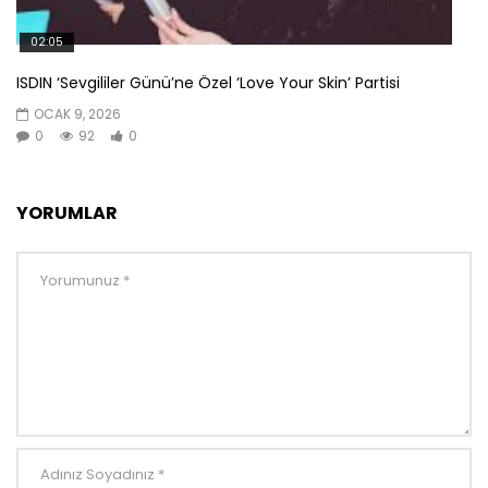
02:05
ISDIN ‘Sevgililer Günü’ne Özel ‘Love Your Skin’ Partisi
OCAK 9, 2026
0
92
0
YORUMLAR