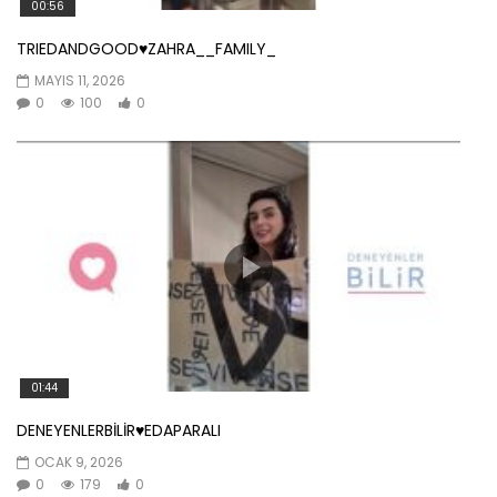
00:56
TRIEDANDGOOD♥️ZAHRA__FAMILY_
MAYIS 11, 2026
0
100
0
01:44
DENEYENLERBİLİR♥️EDAPARALI
OCAK 9, 2026
0
179
0