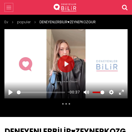
Ev
populer
DENEYENLERBİLİR♥️ZEYNEPKOZGUR
PLAY
-00:37
PLAY
MUTE
SETTINGS
ENTE
FULL
DENEYENLERBİLİR♥️ZEYNEPKOZG