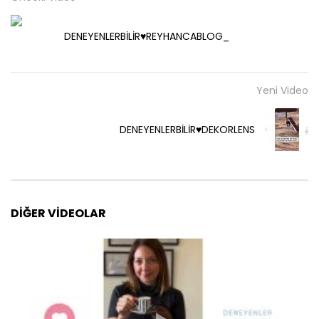
DENEYENLERBİLİR♥️REYHANCABLOG_
Yeni Video
DENEYENLERBİLİR♥️DEKORLENS
DIĞER VIDEOLAR