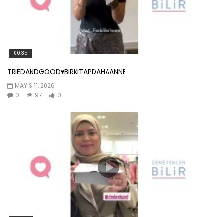
00:35
TRIEDANDGOOD♥️BIRKITAPDAHAANNE
MAYIS 11, 2026
0
97
0