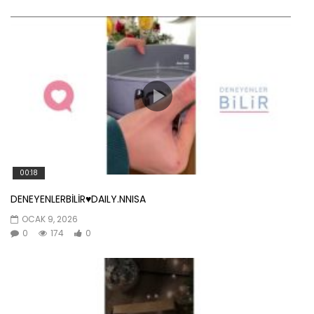
00:18
DENEYENLERBİLİR♥️DAILY.NNISA
OCAK 9, 2026
0
174
0