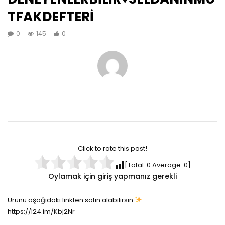
TFAKDEFTERİ
0
145
0
Click to rate this post!
[Total:
0
Average:
0
]
Oylamak için giriş yapmanız gerekli
Ürünü aşağıdaki linkten satın alabilirsin
https://l24.im/Kbj2Nr