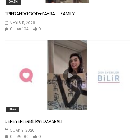
00:56
TRIEDANDGOOD♥️ZAHRA__FAMILY_
MAYIS 11, 2026
0
104
0
01:44
DENEYENLERBİLİR♥️EDAPARALI
OCAK 9, 2026
0
180
0