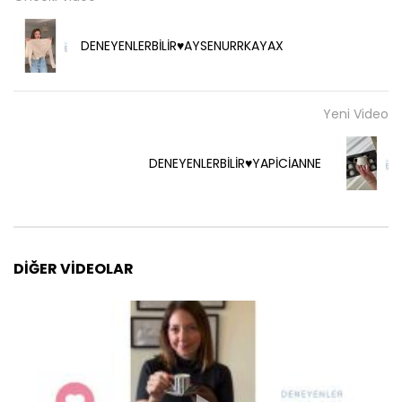
DENEYENLERBİLİR♥️AYSENURRKAYAX
Yeni Video
DENEYENLERBİLİR♥️YAPİCİANNE
DIĞER VIDEOLAR