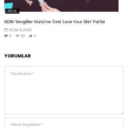
02:05
ISDIN ‘Sevgililer Günü’ne Özel ‘Love Your Skin’ Partisi
OCAK 9, 2026
0
92
0
YORUMLAR