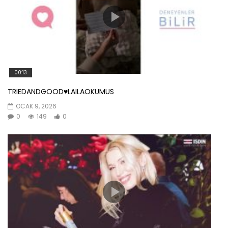
00:13
TRIEDANDGOOD♥️LAILAOKUMUS
OCAK 9, 2026
0
149
0