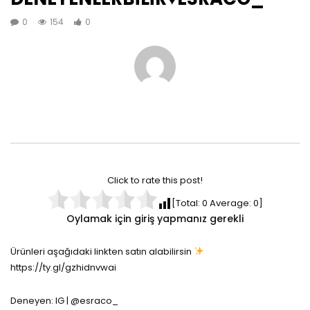
0
154
0
Click to rate this post!
[Total:
0
Average:
0
]
Oylamak için giriş yapmanız gerekli
Ürünleri aşağıdaki linkten satın alabilirsin
https://ty.gl/gzhidnvwai
Deneyen: IG | @esraco_