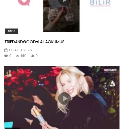
00:13
TRIEDANDGOOD♥️LAILAOKUMUS
OCAK 9, 2026
0
149
0