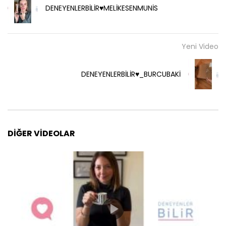
DENEYENLERBİLİR♥️MELİKESENMUNİS
Yeni Video
DENEYENLERBİLİR♥️_BURCUBAKİ
DIĞER VIDEOLAR