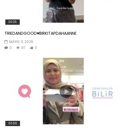
00:35
TRIEDANDGOOD♥️BIRKITAPDAHAANNE
MAYIS 11, 2026
0
97
0
00:56