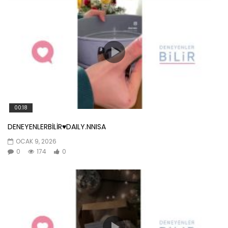
00:18
DENEYENLERBİLİR♥️DAILY.NNISA
OCAK 9, 2026
0
174
0