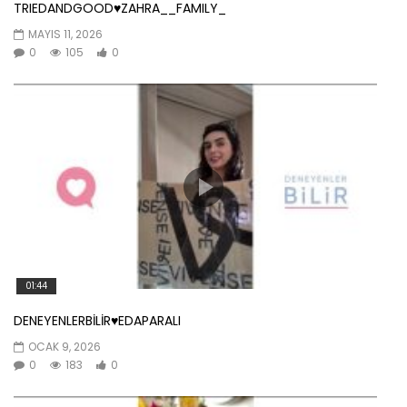
TRIEDANDGOOD♥️ZAHRA__FAMILY_
MAYIS 11, 2026
0
105
0
01:44
DENEYENLERBİLİR♥️EDAPARALI
OCAK 9, 2026
0
183
0