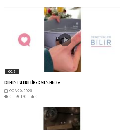
00:18
DENEYENLERBİLİR♥️DAILY.NNISA
OCAK 9, 2026
0
170
0