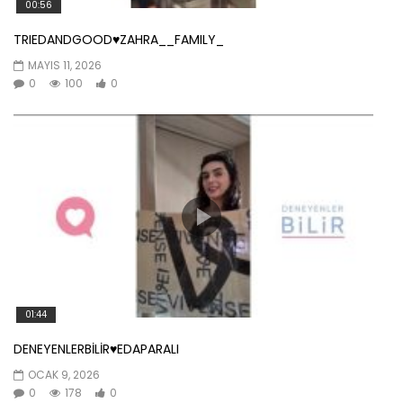
00:56
TRIEDANDGOOD♥️ZAHRA__FAMILY_
MAYIS 11, 2026
0
100
0
01:44
DENEYENLERBİLİR♥️EDAPARALI
OCAK 9, 2026
0
178
0