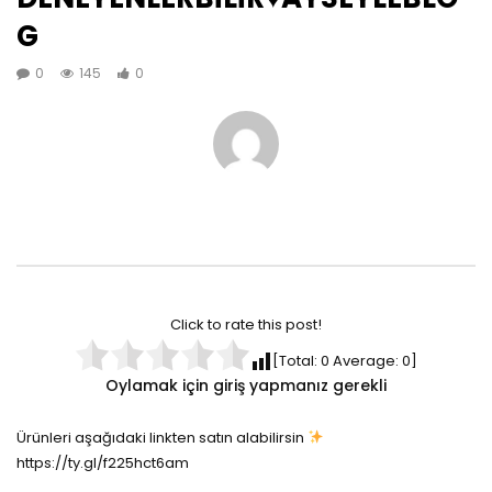
G
0
145
0
Click to rate this post!
[Total:
0
Average:
0
]
Oylamak için giriş yapmanız gerekli
Ürünleri aşağıdaki linkten satın alabilirsin
https://ty.gl/f225hct6am