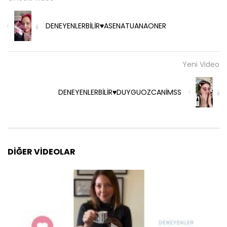
DENEYENLERBİLİR♥️ASENATUANAONER
Yeni Video
DENEYENLERBİLİR♥️DUYGUOZCANİMSS
DIĞER VIDEOLAR