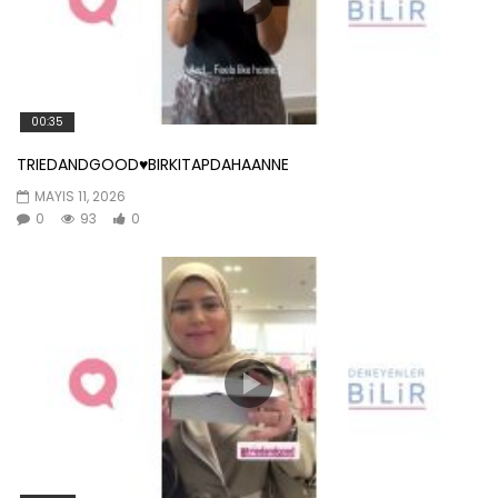
00:35
TRIEDANDGOOD♥️BIRKITAPDAHAANNE
MAYIS 11, 2026
0
93
0