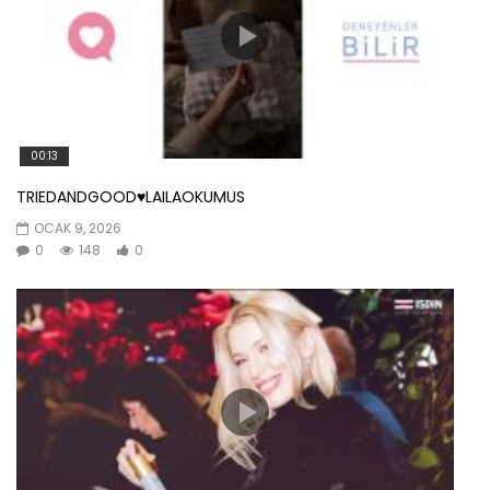
00:13
TRIEDANDGOOD♥️LAILAOKUMUS
OCAK 9, 2026
0
148
0