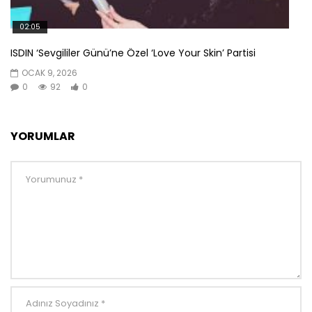
02:05
ISDIN ‘Sevgililer Günü’ne Özel ‘Love Your Skin’ Partisi
OCAK 9, 2026
0
92
0
YORUMLAR