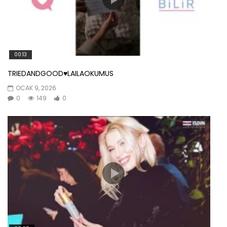
00:13
TRIEDANDGOOD♥️LAILAOKUMUS
OCAK 9, 2026
0
149
0