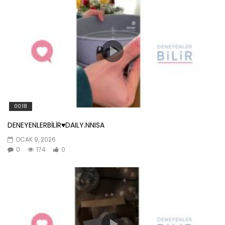
00:18
DENEYENLERBİLİR♥️DAILY.NNISA
OCAK 9, 2026
0
174
0