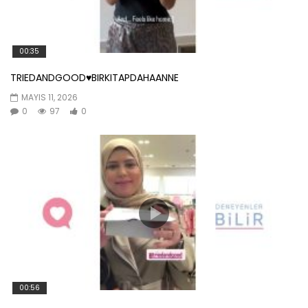
00:35
TRIEDANDGOOD♥️BIRKITAPDAHAANNE
MAYIS 11, 2026
0
97
0
00:56