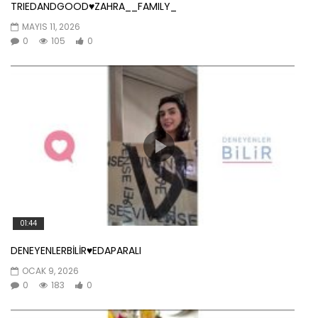
TRIEDANDGOOD♥️ZAHRA__FAMILY_
MAYIS 11, 2026
0
105
0
01:44
DENEYENLERBİLİR♥️EDAPARALI
OCAK 9, 2026
0
183
0