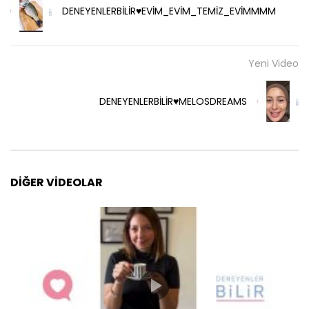
DENEYENLERBİLİR♥️EVİM_EVİM_TEMİZ_EVİMMMM
Yeni Video
DENEYENLERBİLİR♥️MELOSDREAMS
DIĞER VIDEOLAR