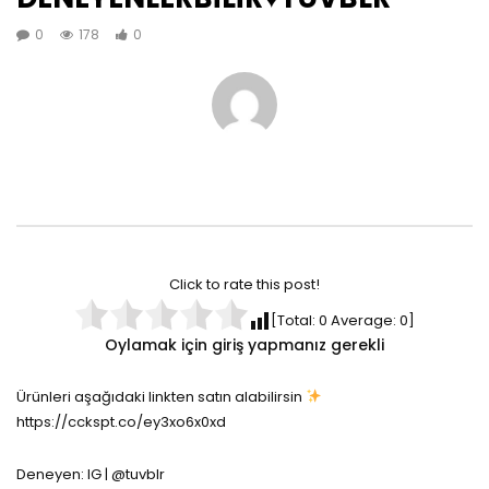
0
178
0
Click to rate this post!
[Total:
0
Average:
0
]
Oylamak için giriş yapmanız gerekli
Ürünleri aşağıdaki linkten satın alabilirsin
https://cckspt.co/ey3xo6x0xd
Deneyen: IG | @tuvblr