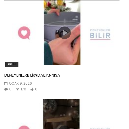
00:18
DENEYENLERBİLİR♥️DAILY.NNISA
OCAK 9, 2026
0
170
0