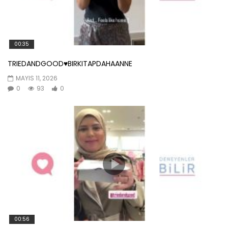
00:35
TRIEDANDGOOD♥️BIRKITAPDAHAANNE
MAYIS 11, 2026
0
93
0
00:56