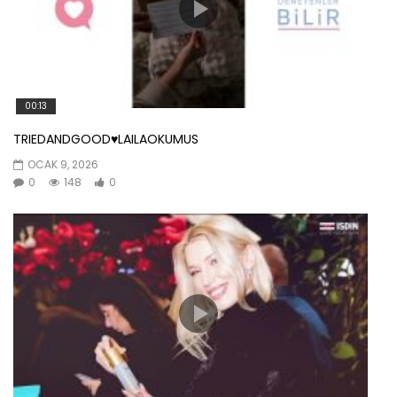
00:13
TRIEDANDGOOD♥️LAILAOKUMUS
OCAK 9, 2026
0
148
0