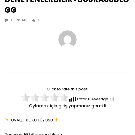
GG
0
143
0
Click to rate this post!
[Total:
0
Average:
0
]
Oylamak için giriş yapmanız gerekli
TUVALET KOKU TÜYOSU
Deneyen: IG | @busrassblogg__