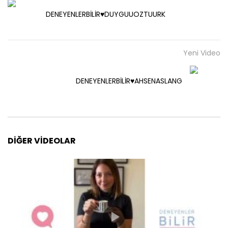
DENEYENLERBİLİR♥️DUYGUUOZTUURK
Yeni Video
DENEYENLERBİLİR♥️AHSENASLANG
DIĞER VIDEOLAR