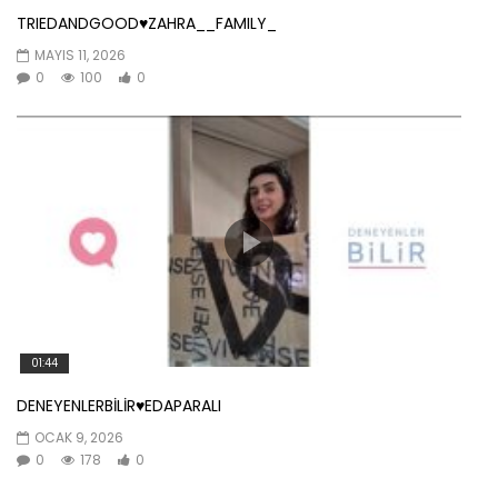
TRIEDANDGOOD♥️ZAHRA__FAMILY_
MAYIS 11, 2026
0
100
0
01:44
DENEYENLERBİLİR♥️EDAPARALI
OCAK 9, 2026
0
178
0