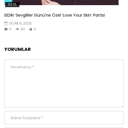
02:05
ISDIN ‘Sevgililer Günü’ne Özel ‘Love Your Skin’ Partisi
OCAK 9, 2026
0
92
0
YORUMLAR