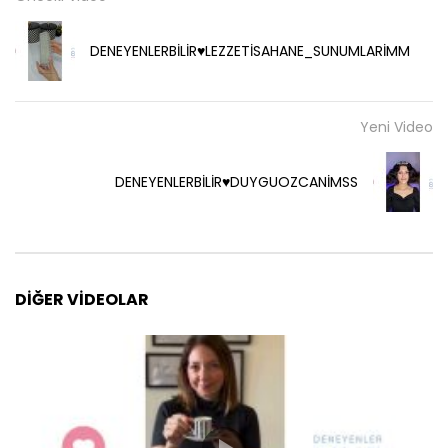
DENEYENLERBİLİR♥️LEZZETİSAHANE_SUNUMLARİMM
Yeni Video
DENEYENLERBİLİR♥️DUYGUOZCANİMSS
DIĞER VIDEOLAR