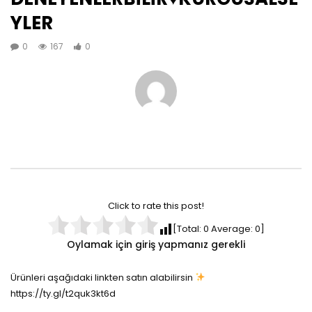
YLER
0
167
0
Click to rate this post!
[Total:
0
Average:
0
]
Oylamak için giriş yapmanız gerekli
Ürünleri aşağıdaki linkten satın alabilirsin
https://ty.gl/t2quk3kt6d