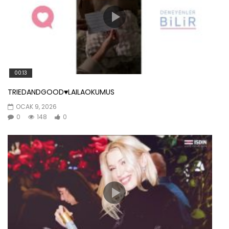
00:13
TRIEDANDGOOD♥️LAILAOKUMUS
OCAK 9, 2026
0
148
0