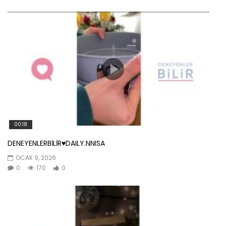
00:18
DENEYENLERBİLİR♥️DAILY.NNISA
OCAK 9, 2026
0
170
0