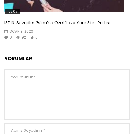
02:05
ISDIN ‘Sevgililer Günü’ne Özel ‘Love Your Skin’ Partisi
OCAK 9, 2026
0
92
0
YORUMLAR