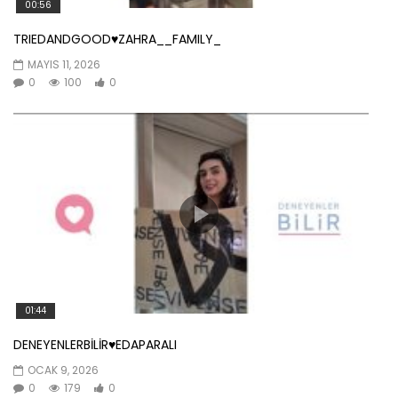
00:56
TRIEDANDGOOD♥️ZAHRA__FAMILY_
MAYIS 11, 2026
0
100
0
01:44
DENEYENLERBİLİR♥️EDAPARALI
OCAK 9, 2026
0
179
0