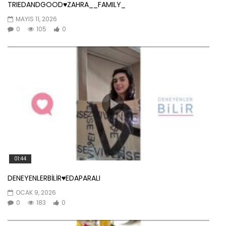
TRIEDANDGOOD♥️ZAHRA__FAMILY_
MAYIS 11, 2026
0
105
0
01:44
DENEYENLERBİLİR♥️EDAPARALI
OCAK 9, 2026
0
183
0