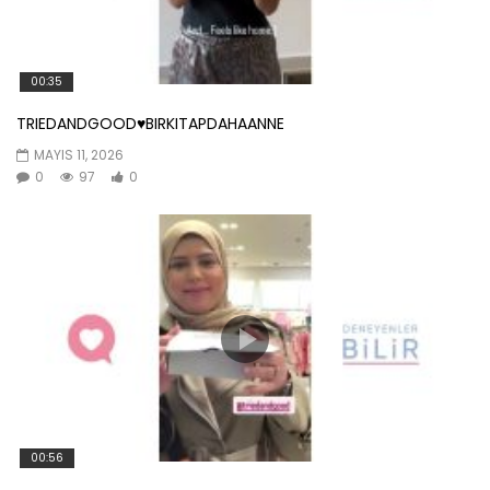
00:35
TRIEDANDGOOD♥️BIRKITAPDAHAANNE
MAYIS 11, 2026
0
97
0
00:56