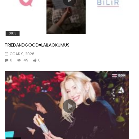
00:13
TRIEDANDGOOD♥️LAILAOKUMUS
OCAK 9, 2026
0
149
0