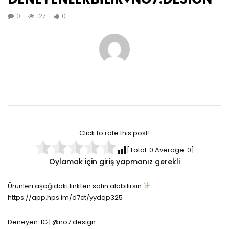
0
127
0
Click to rate this post!
[Total:
0
Average:
0
]
Oylamak için giriş yapmanız gerekli
Ürünleri aşağıdaki linkten satın alabilirsin
https://app.hps.im/d7ct/yydqp325
Deneyen: IG | @no7.design