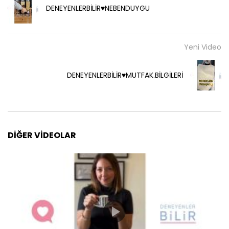
DENEYENLERBİLİR♥️NEBENDUYGU
Yeni Video
DENEYENLERBİLİR♥️MUTFAK.BİLGİLERİ
DIĞER VIDEOLAR