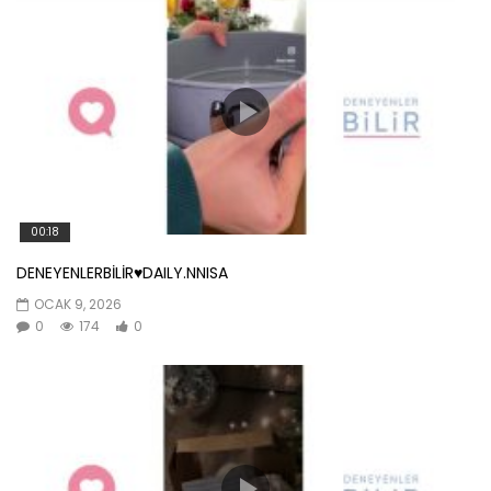
00:18
DENEYENLERBİLİR♥️DAILY.NNISA
OCAK 9, 2026
0
174
0