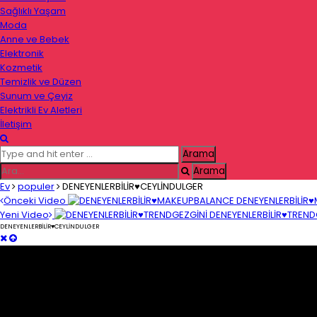
Sağlıklı Yaşam
Moda
Anne ve Bebek
Elektronik
Kozmetik
Temizlik ve Düzen
Sunum ve Çeyiz
Elektrikli Ev Aletleri
İletişim
Ev
populer
DENEYENLERBİLİR♥️CEYLİNDULGER
Önceki Video
DENEYENLERBİLİR
Yeni Video
DENEYENLERBİLİR♥️TREND
DENEYENLERBİLİR♥️CEYLİNDULGER