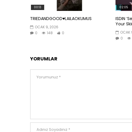
00:13
02:05
TRIEDANDGOOD♥️LAILAOKUMUS
ISDIN ‘S
Your Skin
OCAK 9, 2026
OCAK 9
0
148
0
0
YORUMLAR