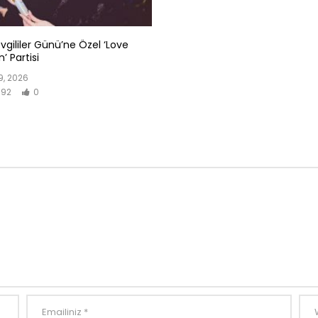
evgililer Günü’ne Özel ‘Love
’ Partisi
, 2026
92
0