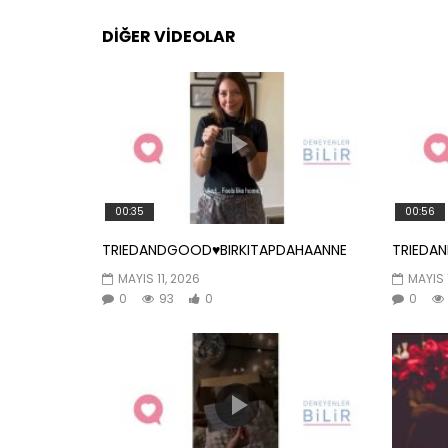
DIĞER VIDEOLAR
00:35
00:56
TRIEDANDGOOD♥️BIRKITAPDAHAANNE
TRIEDA
MAYIS 11, 2026
MAYIS 
0
93
0
0