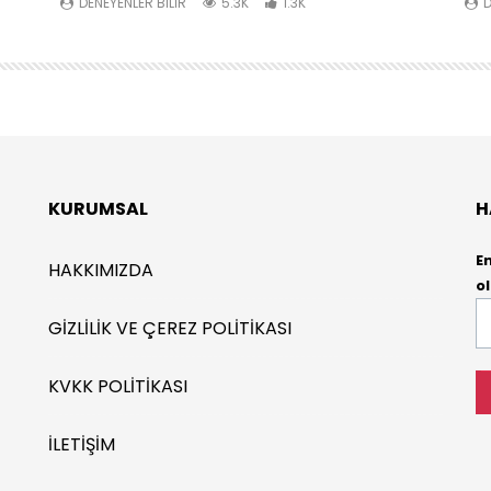
DENEYENLER BILIR
5.3K
1.3K
D
KURUMSAL
H
E
HAKKIMIZDA
ol
E-
GIZLILIK VE ÇEREZ POLITIKASI
P
*
KVKK POLITIKASI
İLETIŞIM