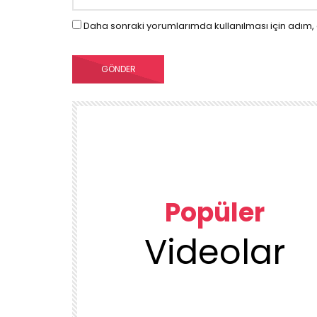
Daha sonraki yorumlarımda kullanılması için adım, 
Popüler
Videolar
00:23
TEMIZLIK VE DÜZEN
KUU
1DUGUNMESELESİ ♥️ OCAK TEMİZLİK