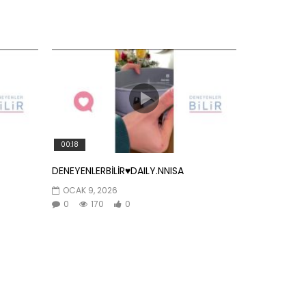
00:18
DENEYENLERBİLİR♥️DAILY.NNISA
OCAK 9, 2026
0
170
0