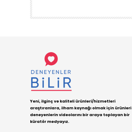
ÜRÜN
DENEYENLER BILIR
1.7K
38
Yeni, ilginç ve kaliteli ürünleri/hizmetleri
araştıranlara, ilham kaynağı olmak için ürünleri
deneyenlerin videolarını bir araya toplayan bir
küratör medyayız.