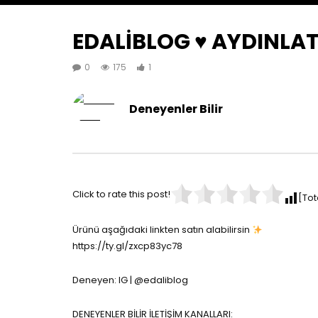
EDALİBLOG ♥️ AYDINLA
0
175
1
Deneyenler Bilir
Click to rate this post!
[Tot
Ürünü aşağıdaki linkten satın alabilirsin
https://ty.gl/zxcp83yc78
Deneyen: IG | @edaliblog
DENEYENLER BİLİR İLETİŞİM KANALLARI: