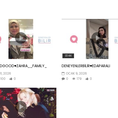
01:44
NDGOOD♥️ZAHRA__FAMILY_
DENEYENLERBİLİR♥️EDAPARALI
11, 2026
OCAK 9, 2026
100
0
0
179
0