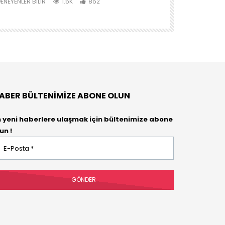
AKTİVİTE
ENEYENLER BILIR
1.5K
852
DENEYENLER BIL
ABER BÜLTENIMIZE ABONE OLUN
n yeni haberlere ulaşmak için bültenimize abone
un !
osta